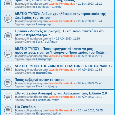
Προτάσεις από πολίτες, μέλη, φίλους
Τελευταία δημοσίευση από
Vassilis Perantzakis
«
11 Σεπ 2023, 13:29
Δημοσιεύτηκε σε
Προτάσεις πολιτικής
ΔΕΛΤΙΟ ΤΥΠΟΥ: Ακόμα χαμηλότερα στην προστασία της
ελευθερίας του τύπου
Τελευταία δημοσίευση από
Vassilis Perantzakis
«
29 Αύγ 2023, 15:44
Δημοσιεύτηκε σε
Επικαιρότητα
Έρευνα - Δασικές πυρκαγιές: Τι και ποιοι πιστεύετε ότι
φταίνε περισσότερο ?
Τελευταία δημοσίευση από
foni
«
22 Αύγ 2023, 11:16
Δημοσιεύτηκε σε
Γενική συζήτηση
ΔΕΛΤΙΟ ΤΥΠΟΥ : Πόσο πραγματικά ικανό να μας
προστατεύει, είναι το Υπουργείο Προστασίας του Πολίτη;
Τελευταία δημοσίευση από
Vassilis Perantzakis
«
08 Αύγ 2023, 22:14
Δημοσιεύτηκε σε
Επικαιρότητα
ΔΕΛΤΙΟ ΤΥΠΟΥ ΤΗΣ «ΚΙΝΗΣΗΣ ΠΟΛΙΤΩΝ ΓΙΑ ΤΙΣ ΠΑΡΑΛΙΕΣ»
Τελευταία δημοσίευση από
Vassilis Perantzakis
«
04 Αύγ 2023, 10:53
Δημοσιεύτηκε σε
Επικαιρότητα
Ποιός κυβερνά αυτόν το τόπο;
Τελευταία δημοσίευση από
Vassilis Perantzakis
«
02 Αύγ 2023, 22:45
Δημοσιεύτηκε σε
Γενική συζήτηση
Eθνικό Σχέδιο Ανάκαμψης και Ανθεκτικότητας Ελλάδα 2.0
Τελευταία δημοσίευση από
Vassilis Perantzakis
«
02 Αύγ 2023, 16:12
Δημοσιεύτηκε σε
Πολιτική συζήτηση
11o Συνέδριο
Τελευταία δημοσίευση από
Vassilis Perantzakis
«
28 Ιούλ 2023, 08:55
Δημοσιεύτηκε σε
Ενημερωτικό Δελτίο