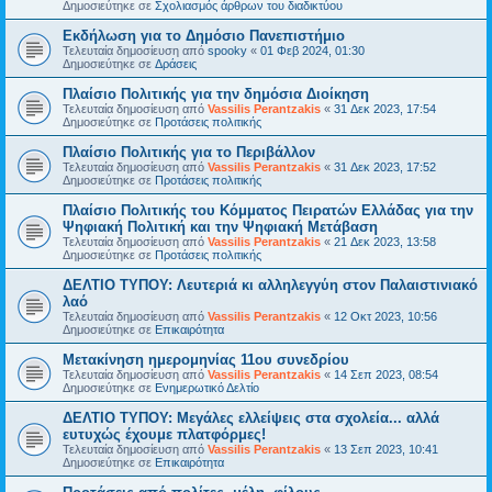
Δημοσιεύτηκε σε
Σχολιασμός άρθρων του διαδικτύου
Εκδήλωση για το Δημόσιο Πανεπιστήμιο
Τελευταία δημοσίευση από
spooky
«
01 Φεβ 2024, 01:30
Δημοσιεύτηκε σε
Δράσεις
Πλαίσιο Πολιτικής για την δημόσια Διοίκηση
Τελευταία δημοσίευση από
Vassilis Perantzakis
«
31 Δεκ 2023, 17:54
Δημοσιεύτηκε σε
Προτάσεις πολιτικής
Πλαίσιο Πολιτικής για το Περιβάλλον
Τελευταία δημοσίευση από
Vassilis Perantzakis
«
31 Δεκ 2023, 17:52
Δημοσιεύτηκε σε
Προτάσεις πολιτικής
Πλαίσιο Πολιτικής του Κόμματος Πειρατών Ελλάδας για την
Ψηφιακή Πολιτική και την Ψηφιακή Μετάβαση
Τελευταία δημοσίευση από
Vassilis Perantzakis
«
21 Δεκ 2023, 13:58
Δημοσιεύτηκε σε
Προτάσεις πολιτικής
ΔΕΛΤΙΟ ΤΥΠΟΥ: Λευτεριά κι αλληλεγγύη στον Παλαιστινιακό
λαό
Τελευταία δημοσίευση από
Vassilis Perantzakis
«
12 Οκτ 2023, 10:56
Δημοσιεύτηκε σε
Επικαιρότητα
Μετακίνηση ημερομηνίας 11ου συνεδρίου
Τελευταία δημοσίευση από
Vassilis Perantzakis
«
14 Σεπ 2023, 08:54
Δημοσιεύτηκε σε
Ενημερωτικό Δελτίο
ΔΕΛΤΙΟ ΤΥΠΟΥ: Μεγάλες ελλείψεις στα σχολεία... αλλά
ευτυχώς έχουμε πλατφόρμες!
Τελευταία δημοσίευση από
Vassilis Perantzakis
«
13 Σεπ 2023, 10:41
Δημοσιεύτηκε σε
Επικαιρότητα