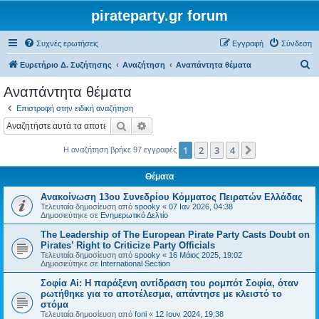
pirateparty.gr forum
Συχνές ερωτήσεις
Εγγραφή
Σύνδεση
Α
Ευρετήριο Δ. Συζήτησης
Αναζήτηση
Αναπάντητα θέματα
ν
Αναπάντητα θέματα
α
Επιστροφή στην ειδική αναζήτηση
ζ
Αναζήτηση
Ειδική αναζήτηση
ή
1
2
3
4
Επόμενη
Η αναζήτηση βρήκε 97 εγγραφές
τ
η
Θέματα
σ
Ανακοίνωση 13ου Συνεδρίου Κόμματος Πειρατών Ελλάδας
η
Τελευταία δημοσίευση από
spooky
«
07 Ιαν 2026, 04:38
Δημοσιεύτηκε σε
Ενημερωτικό Δελτίο
The Leadership of The European Pirate Party Casts Doubt on
Pirates’ Right to Criticize Party Officials
Τελευταία δημοσίευση από
spooky
«
16 Μάιος 2025, 19:02
Δημοσιεύτηκε σε
International Section
Σοφία Ai: Η παράξενη αντίδραση του ρομπότ Σοφία, όταν
ρωτήθηκε για το αποτέλεσμα, απάντησε με κλειστό το
στόμα
Τελευταία δημοσίευση από
foni
«
12 Ιουν 2024, 19:38