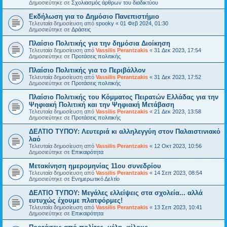
Δημοσιεύτηκε σε
Σχολιασμός άρθρων του διαδικτύου
Εκδήλωση για το Δημόσιο Πανεπιστήμιο
Τελευταία δημοσίευση από
spooky
«
01 Φεβ 2024, 01:30
Δημοσιεύτηκε σε
Δράσεις
Πλαίσιο Πολιτικής για την δημόσια Διοίκηση
Τελευταία δημοσίευση από
Vassilis Perantzakis
«
31 Δεκ 2023, 17:54
Δημοσιεύτηκε σε
Προτάσεις πολιτικής
Πλαίσιο Πολιτικής για το Περιβάλλον
Τελευταία δημοσίευση από
Vassilis Perantzakis
«
31 Δεκ 2023, 17:52
Δημοσιεύτηκε σε
Προτάσεις πολιτικής
Πλαίσιο Πολιτικής του Κόμματος Πειρατών Ελλάδας για την
Ψηφιακή Πολιτική και την Ψηφιακή Μετάβαση
Τελευταία δημοσίευση από
Vassilis Perantzakis
«
21 Δεκ 2023, 13:58
Δημοσιεύτηκε σε
Προτάσεις πολιτικής
ΔΕΛΤΙΟ ΤΥΠΟΥ: Λευτεριά κι αλληλεγγύη στον Παλαιστινιακό
λαό
Τελευταία δημοσίευση από
Vassilis Perantzakis
«
12 Οκτ 2023, 10:56
Δημοσιεύτηκε σε
Επικαιρότητα
Μετακίνηση ημερομηνίας 11ου συνεδρίου
Τελευταία δημοσίευση από
Vassilis Perantzakis
«
14 Σεπ 2023, 08:54
Δημοσιεύτηκε σε
Ενημερωτικό Δελτίο
ΔΕΛΤΙΟ ΤΥΠΟΥ: Μεγάλες ελλείψεις στα σχολεία... αλλά
ευτυχώς έχουμε πλατφόρμες!
Τελευταία δημοσίευση από
Vassilis Perantzakis
«
13 Σεπ 2023, 10:41
Δημοσιεύτηκε σε
Επικαιρότητα