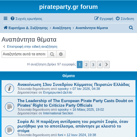
pirateparty.gr forum
Συχνές ερωτήσεις
Εγγραφή
Σύνδεση
Α
Ευρετήριο Δ. Συζήτησης
Αναζήτηση
Αναπάντητα θέματα
ν
Αναπάντητα θέματα
α
Επιστροφή στην ειδική αναζήτηση
ζ
Αναζήτηση
Ειδική αναζήτηση
ή
1
2
3
4
Επόμενη
Η αναζήτηση βρήκε 97 εγγραφές
τ
η
Θέματα
σ
Ανακοίνωση 13ου Συνεδρίου Κόμματος Πειρατών Ελλάδας
η
Τελευταία δημοσίευση από
spooky
«
07 Ιαν 2026, 04:38
Δημοσιεύτηκε σε
Ενημερωτικό Δελτίο
The Leadership of The European Pirate Party Casts Doubt on
Pirates’ Right to Criticize Party Officials
Τελευταία δημοσίευση από
spooky
«
16 Μάιος 2025, 19:02
Δημοσιεύτηκε σε
International Section
Σοφία Ai: Η παράξενη αντίδραση του ρομπότ Σοφία, όταν
ρωτήθηκε για το αποτέλεσμα, απάντησε με κλειστό το
στόμα
Τελευταία δημοσίευση από
foni
«
12 Ιουν 2024, 19:38