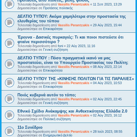
Προτάσεις από πολίτες, μέλη, φίλους
Τελευταία δημοσίευση από
Vassilis Perantzakis
«
11 Σεπ 2023, 13:29
Δημοσιεύτηκε σε
Προτάσεις πολιτικής
ΔΕΛΤΙΟ ΤΥΠΟΥ: Ακόμα χαμηλότερα στην προστασία της
ελευθερίας του τύπου
Τελευταία δημοσίευση από
Vassilis Perantzakis
«
29 Αύγ 2023, 15:44
Δημοσιεύτηκε σε
Επικαιρότητα
Έρευνα - Δασικές πυρκαγιές: Τι και ποιοι πιστεύετε ότι
φταίνε περισσότερο ?
Τελευταία δημοσίευση από
foni
«
22 Αύγ 2023, 11:16
Δημοσιεύτηκε σε
Γενική συζήτηση
ΔΕΛΤΙΟ ΤΥΠΟΥ : Πόσο πραγματικά ικανό να μας
προστατεύει, είναι το Υπουργείο Προστασίας του Πολίτη;
Τελευταία δημοσίευση από
Vassilis Perantzakis
«
08 Αύγ 2023, 22:14
Δημοσιεύτηκε σε
Επικαιρότητα
ΔΕΛΤΙΟ ΤΥΠΟΥ ΤΗΣ «ΚΙΝΗΣΗΣ ΠΟΛΙΤΩΝ ΓΙΑ ΤΙΣ ΠΑΡΑΛΙΕΣ»
Τελευταία δημοσίευση από
Vassilis Perantzakis
«
04 Αύγ 2023, 10:53
Δημοσιεύτηκε σε
Επικαιρότητα
Ποιός κυβερνά αυτόν το τόπο;
Τελευταία δημοσίευση από
Vassilis Perantzakis
«
02 Αύγ 2023, 22:45
Δημοσιεύτηκε σε
Γενική συζήτηση
Eθνικό Σχέδιο Ανάκαμψης και Ανθεκτικότητας Ελλάδα 2.0
Τελευταία δημοσίευση από
Vassilis Perantzakis
«
02 Αύγ 2023, 16:12
Δημοσιεύτηκε σε
Πολιτική συζήτηση
11o Συνέδριο
Τελευταία δημοσίευση από
Vassilis Perantzakis
«
28 Ιούλ 2023, 08:55
Δημοσιεύτηκε σε
Ενημερωτικό Δελτίο