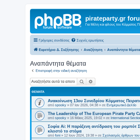
pirateparty.gr for
Για Μέλη και φίλους του Κόμματος 
Γρήγορες συνδέσεις
Συχνές ερωτήσεις
Ευρετήριο Δ. Συζήτησης
Αναζήτηση
Αναπάντητα θέματ
Αναπάντητα θέματα
Επιστροφή στην ειδική αναζήτηση
Αναζήτηση
Ειδική αναζήτηση
ΘΈΜΑΤΑ
Ανακοίνωση 13ου Συνεδρίου Κόμματος Πειρα
από
spooky
»
07 Ιαν 2026, 04:38
» σε
Ενημερωτικό Δελτίο
The Leadership of The European Pirate Party Cas
από
spooky
»
16 Μάιος 2025, 19:02
» σε
International Sectio
Σοφία Ai: Η παράξενη αντίδραση του ρομπότ Σ
κλειστό το στόμα
από
foni
»
12 Ιουν 2024, 19:38
» σε
Σχολιασμός άρθρων του 