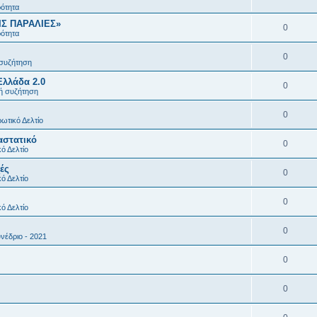
ρότητα
ΙΣ ΠΑΡΑΛΙΕΣ»
0
ρότητα
0
 συζήτηση
Ελλάδα 2.0
0
κή συζήτηση
0
ωτικό Δελτίο
αστατικό
0
ό Δελτίο
ές
0
ό Δελτίο
0
ό Δελτίο
0
νέδριο - 2021
0
0