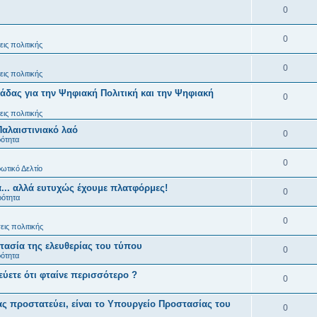
0
0
ις πολιτικής
0
ις πολιτικής
άδας για την Ψηφιακή Πολιτική και την Ψηφιακή
0
ις πολιτικής
Παλαιστινιακό λαό
0
ρότητα
0
ωτικό Δελτίο
... αλλά ευτυχώς έχουμε πλατφόρμες!
0
ρότητα
0
ις πολιτικής
ασία της ελευθερίας του τύπου
0
ρότητα
εύετε ότι φταίνε περισσότερο ?
0
ς προστατεύει, είναι το Υπουργείο Προστασίας του
0