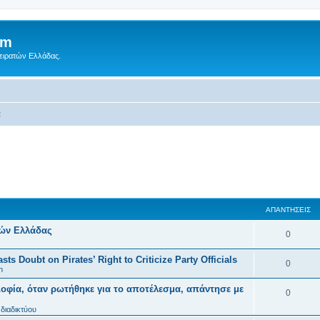
um
Πειρατών Ελλάδας.
α
ΑΠΑΝΤΉΣΕΙΣ
τών Ελλάδας
0
ts Doubt on Pirates’ Right to Criticize Party Officials
0
n
οφία, όταν ρωτήθηκε για το αποτέλεσμα, απάντησε με
0
διαδικτύου