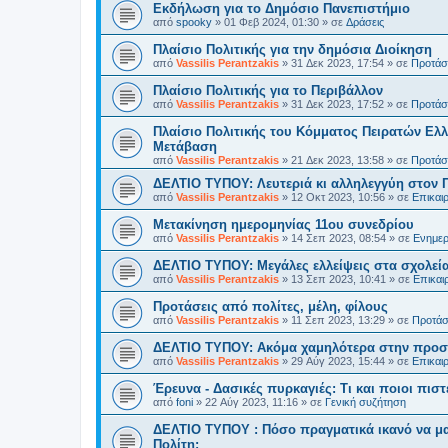
Εκδήλωση για το Δημόσιο Πανεπιστήμιο
από
spooky
»
01 Φεβ 2024, 01:30
» σε
Δράσεις
Πλαίσιο Πολιτικής για την δημόσια Διοίκηση
από
Vassilis Perantzakis
»
31 Δεκ 2023, 17:54
» σε
Προτάσε
Πλαίσιο Πολιτικής για το Περιβάλλον
από
Vassilis Perantzakis
»
31 Δεκ 2023, 17:52
» σε
Προτάσε
Πλαίσιο Πολιτικής του Κόμματος Πειρατών Ελλ
Μετάβαση
από
Vassilis Perantzakis
»
21 Δεκ 2023, 13:58
» σε
Προτάσε
ΔΕΛΤΙΟ ΤΥΠΟΥ: Λευτεριά κι αλληλεγγύη στον 
από
Vassilis Perantzakis
»
12 Οκτ 2023, 10:56
» σε
Επικαι
Μετακίνηση ημερομηνίας 11ου συνεδρίου
από
Vassilis Perantzakis
»
14 Σεπ 2023, 08:54
» σε
Ενημερ
ΔΕΛΤΙΟ ΤΥΠΟΥ: Μεγάλες ελλείψεις στα σχολεία
από
Vassilis Perantzakis
»
13 Σεπ 2023, 10:41
» σε
Επικαι
Προτάσεις από πολίτες, μέλη, φίλους
από
Vassilis Perantzakis
»
11 Σεπ 2023, 13:29
» σε
Προτάσε
ΔΕΛΤΙΟ ΤΥΠΟΥ: Ακόμα χαμηλότερα στην προστ
από
Vassilis Perantzakis
»
29 Αύγ 2023, 15:44
» σε
Επικαι
Έρευνα - Δασικές πυρκαγιές: Τι και ποιοι πιστ
από
foni
»
22 Αύγ 2023, 11:16
» σε
Γενική συζήτηση
ΔΕΛΤΙΟ ΤΥΠΟΥ : Πόσο πραγματικά ικανό να μα
Πολίτη;