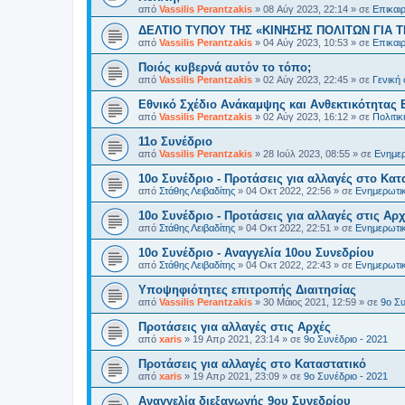
από
Vassilis Perantzakis
»
08 Αύγ 2023, 22:14
» σε
Επικαι
ΔΕΛΤΙΟ ΤΥΠΟΥ ΤΗΣ «ΚΙΝΗΣΗΣ ΠΟΛΙΤΩΝ ΓΙΑ Τ
από
Vassilis Perantzakis
»
04 Αύγ 2023, 10:53
» σε
Επικαι
Ποιός κυβερνά αυτόν το τόπο;
από
Vassilis Perantzakis
»
02 Αύγ 2023, 22:45
» σε
Γενική
Eθνικό Σχέδιο Ανάκαμψης και Ανθεκτικότητας 
από
Vassilis Perantzakis
»
02 Αύγ 2023, 16:12
» σε
Πολιτι
11o Συνέδριο
από
Vassilis Perantzakis
»
28 Ιούλ 2023, 08:55
» σε
Ενημερ
10ο Συνέδριο - Προτάσεις για αλλαγές στο Κατ
από
Στάθης Λειβαδίτης
»
04 Οκτ 2022, 22:56
» σε
Ενημερωτικ
10ο Συνέδριο - Προτάσεις για αλλαγές στις Αρχ
από
Στάθης Λειβαδίτης
»
04 Οκτ 2022, 22:51
» σε
Ενημερωτικ
10ο Συνέδριο - Αναγγελία 10ου Συνεδρίου
από
Στάθης Λειβαδίτης
»
04 Οκτ 2022, 22:43
» σε
Ενημερωτικ
Υποψηφιότητες επιτροπής Διαιτησίας
από
Vassilis Perantzakis
»
30 Μάιος 2021, 12:59
» σε
9ο Συ
Προτάσεις για αλλαγές στις Αρχές
από
xaris
»
19 Απρ 2021, 23:14
» σε
9ο Συνέδριο - 2021
Προτάσεις για αλλαγές στο Καταστατικό
από
xaris
»
19 Απρ 2021, 23:09
» σε
9ο Συνέδριο - 2021
Αναγγελία διεξαγωγής 9ου Συνεδρίου