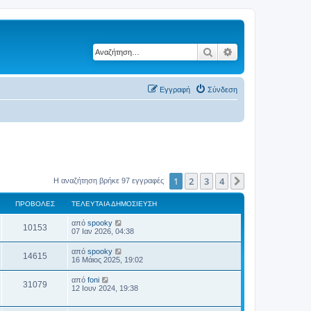
Αναζήτηση
Ειδική αναζήτηση
Εγγραφή
Σύνδεση
1
2
3
4
Επόμενη
Η αναζήτηση βρήκε 97 εγγραφές
ΠΡΟΒΟΛΈΣ
ΤΕΛΕΥΤΑΊΑ ΔΗΜΟΣΊΕΥΣΗ
από
spooky
10153
07 Ιαν 2026, 04:38
από
spooky
14615
16 Μάιος 2025, 19:02
από
foni
31079
12 Ιουν 2024, 19:38