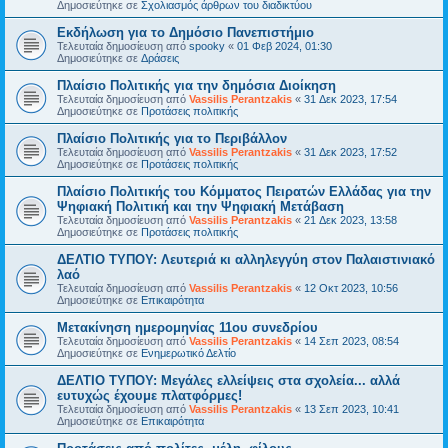
Δημοσιεύτηκε σε
Σχολιασμός άρθρων του διαδικτύου
Εκδήλωση για το Δημόσιο Πανεπιστήμιο
Τελευταία δημοσίευση από
spooky
«
01 Φεβ 2024, 01:30
Δημοσιεύτηκε σε
Δράσεις
Πλαίσιο Πολιτικής για την δημόσια Διοίκηση
Τελευταία δημοσίευση από
Vassilis Perantzakis
«
31 Δεκ 2023, 17:54
Δημοσιεύτηκε σε
Προτάσεις πολιτικής
Πλαίσιο Πολιτικής για το Περιβάλλον
Τελευταία δημοσίευση από
Vassilis Perantzakis
«
31 Δεκ 2023, 17:52
Δημοσιεύτηκε σε
Προτάσεις πολιτικής
Πλαίσιο Πολιτικής του Κόμματος Πειρατών Ελλάδας για την
Ψηφιακή Πολιτική και την Ψηφιακή Μετάβαση
Τελευταία δημοσίευση από
Vassilis Perantzakis
«
21 Δεκ 2023, 13:58
Δημοσιεύτηκε σε
Προτάσεις πολιτικής
ΔΕΛΤΙΟ ΤΥΠΟΥ: Λευτεριά κι αλληλεγγύη στον Παλαιστινιακό
λαό
Τελευταία δημοσίευση από
Vassilis Perantzakis
«
12 Οκτ 2023, 10:56
Δημοσιεύτηκε σε
Επικαιρότητα
Μετακίνηση ημερομηνίας 11ου συνεδρίου
Τελευταία δημοσίευση από
Vassilis Perantzakis
«
14 Σεπ 2023, 08:54
Δημοσιεύτηκε σε
Ενημερωτικό Δελτίο
ΔΕΛΤΙΟ ΤΥΠΟΥ: Μεγάλες ελλείψεις στα σχολεία... αλλά
ευτυχώς έχουμε πλατφόρμες!
Τελευταία δημοσίευση από
Vassilis Perantzakis
«
13 Σεπ 2023, 10:41
Δημοσιεύτηκε σε
Επικαιρότητα