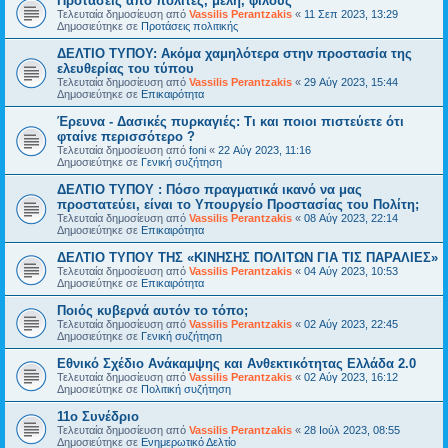
Προτάσεις από πολίτες, μέλη, φίλους
Τελευταία δημοσίευση από
Vassilis Perantzakis
«
11 Σεπ 2023, 13:29
Δημοσιεύτηκε σε
Προτάσεις πολιτικής
ΔΕΛΤΙΟ ΤΥΠΟΥ: Ακόμα χαμηλότερα στην προστασία της
ελευθερίας του τύπου
Τελευταία δημοσίευση από
Vassilis Perantzakis
«
29 Αύγ 2023, 15:44
Δημοσιεύτηκε σε
Επικαιρότητα
Έρευνα - Δασικές πυρκαγιές: Τι και ποιοι πιστεύετε ότι
φταίνε περισσότερο ?
Τελευταία δημοσίευση από
foni
«
22 Αύγ 2023, 11:16
Δημοσιεύτηκε σε
Γενική συζήτηση
ΔΕΛΤΙΟ ΤΥΠΟΥ : Πόσο πραγματικά ικανό να μας
προστατεύει, είναι το Υπουργείο Προστασίας του Πολίτη;
Τελευταία δημοσίευση από
Vassilis Perantzakis
«
08 Αύγ 2023, 22:14
Δημοσιεύτηκε σε
Επικαιρότητα
ΔΕΛΤΙΟ ΤΥΠΟΥ ΤΗΣ «ΚΙΝΗΣΗΣ ΠΟΛΙΤΩΝ ΓΙΑ ΤΙΣ ΠΑΡΑΛΙΕΣ»
Τελευταία δημοσίευση από
Vassilis Perantzakis
«
04 Αύγ 2023, 10:53
Δημοσιεύτηκε σε
Επικαιρότητα
Ποιός κυβερνά αυτόν το τόπο;
Τελευταία δημοσίευση από
Vassilis Perantzakis
«
02 Αύγ 2023, 22:45
Δημοσιεύτηκε σε
Γενική συζήτηση
Eθνικό Σχέδιο Ανάκαμψης και Ανθεκτικότητας Ελλάδα 2.0
Τελευταία δημοσίευση από
Vassilis Perantzakis
«
02 Αύγ 2023, 16:12
Δημοσιεύτηκε σε
Πολιτική συζήτηση
11o Συνέδριο
Τελευταία δημοσίευση από
Vassilis Perantzakis
«
28 Ιούλ 2023, 08:55
Δημοσιεύτηκε σε
Ενημερωτικό Δελτίο