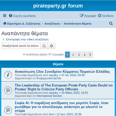
pirateparty.gr forum
Συχνές ερωτήσεις
Εγγραφή
Σύνδεση
Α
Ευρετήριο Δ. Συζήτησης
Αναζήτηση
Αναπάντητα θέματα
ν
Αναπάντητα θέματα
α
Επιστροφή στην ειδική αναζήτηση
ζ
Αναζήτηση
Ειδική αναζήτηση
ή
1
2
3
4
Επόμενη
Η αναζήτηση βρήκε 97 εγγραφές
τ
η
Θέματα
σ
Ανακοίνωση 13ου Συνεδρίου Κόμματος Πειρατών Ελλάδας
η
Τελευταία δημοσίευση από
spooky
«
07 Ιαν 2026, 04:38
Δημοσιεύτηκε σε
Ενημερωτικό Δελτίο
The Leadership of The European Pirate Party Casts Doubt on
Pirates’ Right to Criticize Party Officials
Τελευταία δημοσίευση από
spooky
«
16 Μάιος 2025, 19:02
Δημοσιεύτηκε σε
International Section
Σοφία Ai: Η παράξενη αντίδραση του ρομπότ Σοφία, όταν
ρωτήθηκε για το αποτέλεσμα, απάντησε με κλειστό το
στόμα
Τελευταία δημοσίευση από
foni
«
12 Ιουν 2024, 19:38