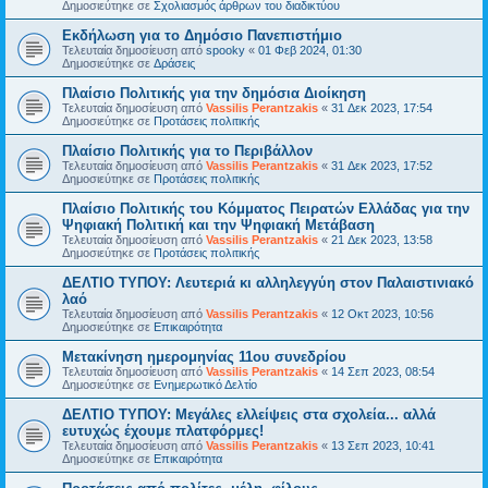
Δημοσιεύτηκε σε
Σχολιασμός άρθρων του διαδικτύου
Εκδήλωση για το Δημόσιο Πανεπιστήμιο
Τελευταία δημοσίευση από
spooky
«
01 Φεβ 2024, 01:30
Δημοσιεύτηκε σε
Δράσεις
Πλαίσιο Πολιτικής για την δημόσια Διοίκηση
Τελευταία δημοσίευση από
Vassilis Perantzakis
«
31 Δεκ 2023, 17:54
Δημοσιεύτηκε σε
Προτάσεις πολιτικής
Πλαίσιο Πολιτικής για το Περιβάλλον
Τελευταία δημοσίευση από
Vassilis Perantzakis
«
31 Δεκ 2023, 17:52
Δημοσιεύτηκε σε
Προτάσεις πολιτικής
Πλαίσιο Πολιτικής του Κόμματος Πειρατών Ελλάδας για την
Ψηφιακή Πολιτική και την Ψηφιακή Μετάβαση
Τελευταία δημοσίευση από
Vassilis Perantzakis
«
21 Δεκ 2023, 13:58
Δημοσιεύτηκε σε
Προτάσεις πολιτικής
ΔΕΛΤΙΟ ΤΥΠΟΥ: Λευτεριά κι αλληλεγγύη στον Παλαιστινιακό
λαό
Τελευταία δημοσίευση από
Vassilis Perantzakis
«
12 Οκτ 2023, 10:56
Δημοσιεύτηκε σε
Επικαιρότητα
Μετακίνηση ημερομηνίας 11ου συνεδρίου
Τελευταία δημοσίευση από
Vassilis Perantzakis
«
14 Σεπ 2023, 08:54
Δημοσιεύτηκε σε
Ενημερωτικό Δελτίο
ΔΕΛΤΙΟ ΤΥΠΟΥ: Μεγάλες ελλείψεις στα σχολεία... αλλά
ευτυχώς έχουμε πλατφόρμες!
Τελευταία δημοσίευση από
Vassilis Perantzakis
«
13 Σεπ 2023, 10:41
Δημοσιεύτηκε σε
Επικαιρότητα