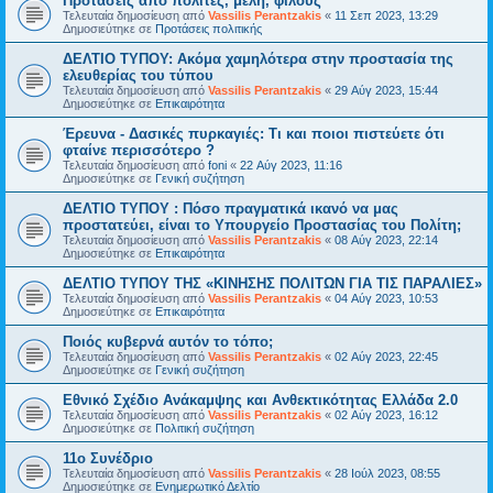
Προτάσεις από πολίτες, μέλη, φίλους
Τελευταία δημοσίευση από
Vassilis Perantzakis
«
11 Σεπ 2023, 13:29
Δημοσιεύτηκε σε
Προτάσεις πολιτικής
ΔΕΛΤΙΟ ΤΥΠΟΥ: Ακόμα χαμηλότερα στην προστασία της
ελευθερίας του τύπου
Τελευταία δημοσίευση από
Vassilis Perantzakis
«
29 Αύγ 2023, 15:44
Δημοσιεύτηκε σε
Επικαιρότητα
Έρευνα - Δασικές πυρκαγιές: Τι και ποιοι πιστεύετε ότι
φταίνε περισσότερο ?
Τελευταία δημοσίευση από
foni
«
22 Αύγ 2023, 11:16
Δημοσιεύτηκε σε
Γενική συζήτηση
ΔΕΛΤΙΟ ΤΥΠΟΥ : Πόσο πραγματικά ικανό να μας
προστατεύει, είναι το Υπουργείο Προστασίας του Πολίτη;
Τελευταία δημοσίευση από
Vassilis Perantzakis
«
08 Αύγ 2023, 22:14
Δημοσιεύτηκε σε
Επικαιρότητα
ΔΕΛΤΙΟ ΤΥΠΟΥ ΤΗΣ «ΚΙΝΗΣΗΣ ΠΟΛΙΤΩΝ ΓΙΑ ΤΙΣ ΠΑΡΑΛΙΕΣ»
Τελευταία δημοσίευση από
Vassilis Perantzakis
«
04 Αύγ 2023, 10:53
Δημοσιεύτηκε σε
Επικαιρότητα
Ποιός κυβερνά αυτόν το τόπο;
Τελευταία δημοσίευση από
Vassilis Perantzakis
«
02 Αύγ 2023, 22:45
Δημοσιεύτηκε σε
Γενική συζήτηση
Eθνικό Σχέδιο Ανάκαμψης και Ανθεκτικότητας Ελλάδα 2.0
Τελευταία δημοσίευση από
Vassilis Perantzakis
«
02 Αύγ 2023, 16:12
Δημοσιεύτηκε σε
Πολιτική συζήτηση
11o Συνέδριο
Τελευταία δημοσίευση από
Vassilis Perantzakis
«
28 Ιούλ 2023, 08:55
Δημοσιεύτηκε σε
Ενημερωτικό Δελτίο