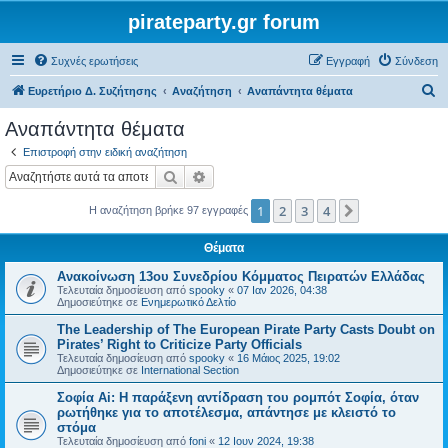
pirateparty.gr forum
Συχνές ερωτήσεις
Εγγραφή
Σύνδεση
Α
Ευρετήριο Δ. Συζήτησης
Αναζήτηση
Αναπάντητα θέματα
ν
Αναπάντητα θέματα
α
Επιστροφή στην ειδική αναζήτηση
ζ
Αναζήτηση
Ειδική αναζήτηση
ή
1
2
3
4
Επόμενη
Η αναζήτηση βρήκε 97 εγγραφές
τ
η
Θέματα
σ
Ανακοίνωση 13ου Συνεδρίου Κόμματος Πειρατών Ελλάδας
η
Τελευταία δημοσίευση από
spooky
«
07 Ιαν 2026, 04:38
Δημοσιεύτηκε σε
Ενημερωτικό Δελτίο
The Leadership of The European Pirate Party Casts Doubt on
Pirates’ Right to Criticize Party Officials
Τελευταία δημοσίευση από
spooky
«
16 Μάιος 2025, 19:02
Δημοσιεύτηκε σε
International Section
Σοφία Ai: Η παράξενη αντίδραση του ρομπότ Σοφία, όταν
ρωτήθηκε για το αποτέλεσμα, απάντησε με κλειστό το
στόμα
Τελευταία δημοσίευση από
foni
«
12 Ιουν 2024, 19:38