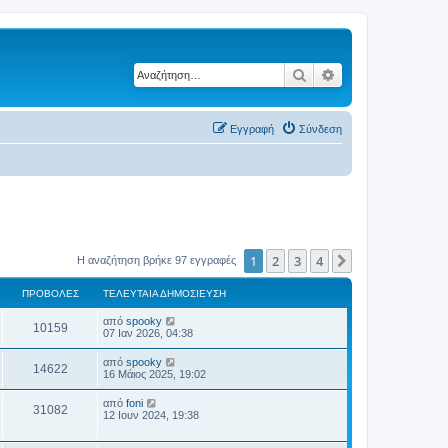
Αναζήτηση
Ειδική αναζήτηση
Εγγραφή
Σύνδεση
1
2
3
4
Επόμενη
Η αναζήτηση βρήκε 97 εγγραφές
ΠΡΟΒΟΛΈΣ
ΤΕΛΕΥΤΑΊΑ ΔΗΜΟΣΊΕΥΣΗ
από
spooky
10159
07 Ιαν 2026, 04:38
από
spooky
14622
16 Μάιος 2025, 19:02
από
foni
31082
12 Ιουν 2024, 19:38