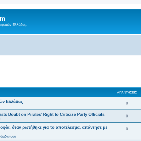
um
Πειρατών Ελλάδας.
α
ΑΠΑΝΤΉΣΕΙΣ
τών Ελλάδας
0
ts Doubt on Pirates’ Right to Criticize Party Officials
0
n
οφία, όταν ρωτήθηκε για το αποτέλεσμα, απάντησε με
0
διαδικτύου