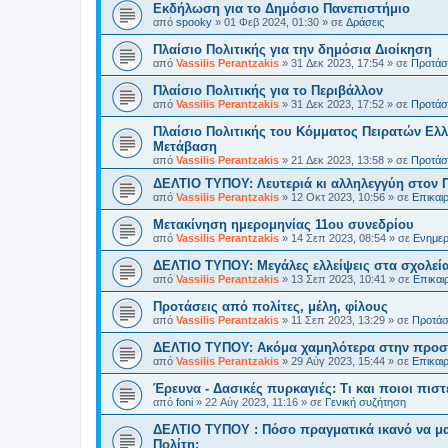
Εκδήλωση για το Δημόσιο Πανεπιστήμιο
από
spooky
»
01 Φεβ 2024, 01:30
» σε
Δράσεις
Πλαίσιο Πολιτικής για την δημόσια Διοίκηση
από
Vassilis Perantzakis
»
31 Δεκ 2023, 17:54
» σε
Προτάσε
Πλαίσιο Πολιτικής για το Περιβάλλον
από
Vassilis Perantzakis
»
31 Δεκ 2023, 17:52
» σε
Προτάσε
Πλαίσιο Πολιτικής του Κόμματος Πειρατών Ελλ
Μετάβαση
από
Vassilis Perantzakis
»
21 Δεκ 2023, 13:58
» σε
Προτάσε
ΔΕΛΤΙΟ ΤΥΠΟΥ: Λευτεριά κι αλληλεγγύη στον 
από
Vassilis Perantzakis
»
12 Οκτ 2023, 10:56
» σε
Επικαι
Μετακίνηση ημερομηνίας 11ου συνεδρίου
από
Vassilis Perantzakis
»
14 Σεπ 2023, 08:54
» σε
Ενημερ
ΔΕΛΤΙΟ ΤΥΠΟΥ: Μεγάλες ελλείψεις στα σχολεία
από
Vassilis Perantzakis
»
13 Σεπ 2023, 10:41
» σε
Επικαι
Προτάσεις από πολίτες, μέλη, φίλους
από
Vassilis Perantzakis
»
11 Σεπ 2023, 13:29
» σε
Προτάσε
ΔΕΛΤΙΟ ΤΥΠΟΥ: Ακόμα χαμηλότερα στην προστ
από
Vassilis Perantzakis
»
29 Αύγ 2023, 15:44
» σε
Επικαι
Έρευνα - Δασικές πυρκαγιές: Τι και ποιοι πιστ
από
foni
»
22 Αύγ 2023, 11:16
» σε
Γενική συζήτηση
ΔΕΛΤΙΟ ΤΥΠΟΥ : Πόσο πραγματικά ικανό να μα
Πολίτη;