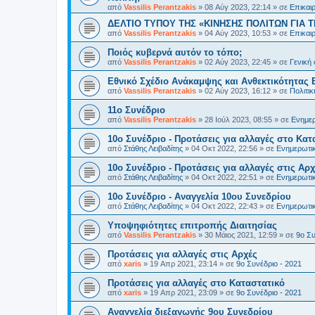
από
Vassilis Perantzakis
»
08 Αύγ 2023, 22:14
» σε
Επικαι
ΔΕΛΤΙΟ ΤΥΠΟΥ ΤΗΣ «ΚΙΝΗΣΗΣ ΠΟΛΙΤΩΝ ΓΙΑ Τ
από
Vassilis Perantzakis
»
04 Αύγ 2023, 10:53
» σε
Επικαι
Ποιός κυβερνά αυτόν το τόπο;
από
Vassilis Perantzakis
»
02 Αύγ 2023, 22:45
» σε
Γενική
Eθνικό Σχέδιο Ανάκαμψης και Ανθεκτικότητας 
από
Vassilis Perantzakis
»
02 Αύγ 2023, 16:12
» σε
Πολιτι
11o Συνέδριο
από
Vassilis Perantzakis
»
28 Ιούλ 2023, 08:55
» σε
Ενημερ
10ο Συνέδριο - Προτάσεις για αλλαγές στο Κατ
από
Στάθης Λειβαδίτης
»
04 Οκτ 2022, 22:56
» σε
Ενημερωτικ
10ο Συνέδριο - Προτάσεις για αλλαγές στις Αρχ
από
Στάθης Λειβαδίτης
»
04 Οκτ 2022, 22:51
» σε
Ενημερωτικ
10ο Συνέδριο - Αναγγελία 10ου Συνεδρίου
από
Στάθης Λειβαδίτης
»
04 Οκτ 2022, 22:43
» σε
Ενημερωτικ
Υποψηφιότητες επιτροπής Διαιτησίας
από
Vassilis Perantzakis
»
30 Μάιος 2021, 12:59
» σε
9ο Συ
Προτάσεις για αλλαγές στις Αρχές
από
xaris
»
19 Απρ 2021, 23:14
» σε
9ο Συνέδριο - 2021
Προτάσεις για αλλαγές στο Καταστατικό
από
xaris
»
19 Απρ 2021, 23:09
» σε
9ο Συνέδριο - 2021
Αναγγελία διεξαγωγής 9ου Συνεδρίου