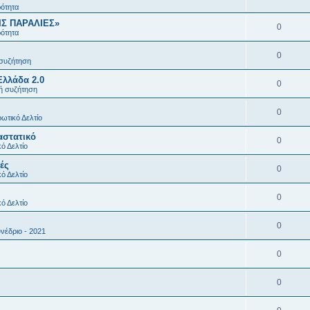
ρότητα
ΙΣ ΠΑΡΑΛΙΕΣ»
0
ρότητα
0
 συζήτηση
Ελλάδα 2.0
0
κή συζήτηση
0
ωτικό Δελτίο
αστατικό
0
ό Δελτίο
ές
0
ό Δελτίο
0
ό Δελτίο
0
νέδριο - 2021
0
0