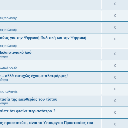
0
0
ις πολιτικής
0
ις πολιτικής
άδας για την Ψηφιακή Πολιτική και την Ψηφιακή
0
ις πολιτικής
Παλαιστινιακό λαό
0
ρότητα
0
ωτικό Δελτίο
... αλλά ευτυχώς έχουμε πλατφόρμες!
0
ρότητα
0
ις πολιτικής
ασία της ελευθερίας του τύπου
0
ρότητα
εύετε ότι φταίνε περισσότερο ?
0
ς προστατεύει, είναι το Υπουργείο Προστασίας του
0