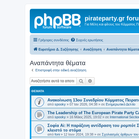
pirateparty.gr for
Για Μέλη και φίλους του Κόμματος 
Γρήγορες συνδέσεις
Συχνές ερωτήσεις
Ευρετήριο Δ. Συζήτησης
Αναζήτηση
Αναπάντητα θέματ
Αναπάντητα θέματα
Επιστροφή στην ειδική αναζήτηση
Αναζήτηση
Ειδική αναζήτηση
ΘΈΜΑΤΑ
Ανακοίνωση 13ου Συνεδρίου Κόμματος Πειρα
από
spooky
»
07 Ιαν 2026, 04:38
» σε
Ενημερωτικό Δελτίο
The Leadership of The European Pirate Party Cas
από
spooky
»
16 Μάιος 2025, 19:02
» σε
International Sectio
Σοφία Ai: Η παράξενη αντίδραση του ρομπότ Σ
κλειστό το στόμα
από
foni
»
12 Ιουν 2024, 19:38
» σε
Σχολιασμός άρθρων του 