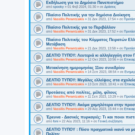
Εκδήλωση για το Δημόσιο Πανεπιστήμιο
από
spooky
»
01 Φεβ 2024, 01:30
» σε
Δράσεις
Πλαίσιο Πολιτικής για την δημόσια Διοίκηση
από
Vassilis Perantzakis
»
31 Δεκ 2023, 17:54
» σε
Προτάσε
Πλαίσιο Πολιτικής για το Περιβάλλον
από
Vassilis Perantzakis
»
31 Δεκ 2023, 17:52
» σε
Προτάσε
Πλαίσιο Πολιτικής του Κόμματος Πειρατών Ελλ
Μετάβαση
από
Vassilis Perantzakis
»
21 Δεκ 2023, 13:58
» σε
Προτάσε
ΔΕΛΤΙΟ ΤΥΠΟΥ: Λευτεριά κι αλληλεγγύη στον 
από
Vassilis Perantzakis
»
12 Οκτ 2023, 10:56
» σε
Επικαι
Μετακίνηση ημερομηνίας 11ου συνεδρίου
από
Vassilis Perantzakis
»
14 Σεπ 2023, 08:54
» σε
Ενημερ
ΔΕΛΤΙΟ ΤΥΠΟΥ: Μεγάλες ελλείψεις στα σχολεία
από
Vassilis Perantzakis
»
13 Σεπ 2023, 10:41
» σε
Επικαι
Προτάσεις από πολίτες, μέλη, φίλους
από
Vassilis Perantzakis
»
11 Σεπ 2023, 13:29
» σε
Προτάσε
ΔΕΛΤΙΟ ΤΥΠΟΥ: Ακόμα χαμηλότερα στην προστ
από
Vassilis Perantzakis
»
29 Αύγ 2023, 15:44
» σε
Επικαι
Έρευνα - Δασικές πυρκαγιές: Τι και ποιοι πιστ
από
foni
»
22 Αύγ 2023, 11:16
» σε
Γενική συζήτηση
ΔΕΛΤΙΟ ΤΥΠΟΥ : Πόσο πραγματικά ικανό να μα
Πολίτη;