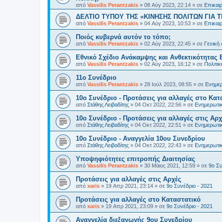
από
Vassilis Perantzakis
»
08 Αύγ 2023, 22:14
» σε
Επικαι
ΔΕΛΤΙΟ ΤΥΠΟΥ ΤΗΣ «ΚΙΝΗΣΗΣ ΠΟΛΙΤΩΝ ΓΙΑ Τ
από
Vassilis Perantzakis
»
04 Αύγ 2023, 10:53
» σε
Επικαι
Ποιός κυβερνά αυτόν το τόπο;
από
Vassilis Perantzakis
»
02 Αύγ 2023, 22:45
» σε
Γενική
Eθνικό Σχέδιο Ανάκαμψης και Ανθεκτικότητας 
από
Vassilis Perantzakis
»
02 Αύγ 2023, 16:12
» σε
Πολιτι
11o Συνέδριο
από
Vassilis Perantzakis
»
28 Ιούλ 2023, 08:55
» σε
Ενημερ
10ο Συνέδριο - Προτάσεις για αλλαγές στο Κατ
από
Στάθης Λειβαδίτης
»
04 Οκτ 2022, 22:56
» σε
Ενημερωτικ
10ο Συνέδριο - Προτάσεις για αλλαγές στις Αρχ
από
Στάθης Λειβαδίτης
»
04 Οκτ 2022, 22:51
» σε
Ενημερωτικ
10ο Συνέδριο - Αναγγελία 10ου Συνεδρίου
από
Στάθης Λειβαδίτης
»
04 Οκτ 2022, 22:43
» σε
Ενημερωτικ
Υποψηφιότητες επιτροπής Διαιτησίας
από
Vassilis Perantzakis
»
30 Μάιος 2021, 12:59
» σε
9ο Συ
Προτάσεις για αλλαγές στις Αρχές
από
xaris
»
19 Απρ 2021, 23:14
» σε
9ο Συνέδριο - 2021
Προτάσεις για αλλαγές στο Καταστατικό
από
xaris
»
19 Απρ 2021, 23:09
» σε
9ο Συνέδριο - 2021
Αναγγελία διεξαγωγής 9ου Συνεδρίου