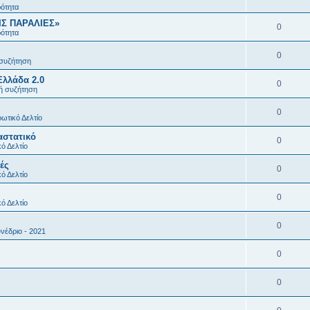
ρότητα
ΙΣ ΠΑΡΑΛΙΕΣ»
0
ρότητα
0
 συζήτηση
Ελλάδα 2.0
0
κή συζήτηση
0
ωτικό Δελτίο
αστατικό
0
ό Δελτίο
ές
0
ό Δελτίο
0
ό Δελτίο
0
νέδριο - 2021
0
0