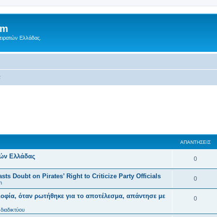
um
Πειρατών Ελλάδας.
α
ΑΠΑΝΤΉΣΕΙΣ
τών Ελλάδας
0
ts Doubt on Pirates’ Right to Criticize Party Officials
0
n
οφία, όταν ρωτήθηκε για το αποτέλεσμα, απάντησε με
0
διαδικτύου