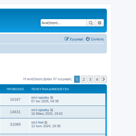
Αναζήτηση
Ειδική αναζήτηση
Εγγραφή
Σύνδεση
1
2
3
4
Επόμενη
Η αναζήτηση βρήκε 97 εγγραφές
ΠΡΟΒΟΛΈΣ
ΤΕΛΕΥΤΑΊΑ ΔΗΜΟΣΊΕΥΣΗ
από
spooky
10167
07 Ιαν 2026, 04:38
από
spooky
14631
16 Μάιος 2025, 19:02
από
foni
31089
12 Ιουν 2024, 19:38