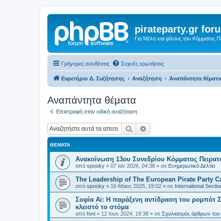
pirateparty.gr for
Για Μέλη και φίλους του Κόμματος 
Γρήγορες συνδέσεις
Συχνές ερωτήσεις
Ευρετήριο Δ. Συζήτησης
Αναζήτηση
Αναπάντητα θέματ
Αναπάντητα θέματα
Επιστροφή στην ειδική αναζήτηση
Αναζήτηση
Ειδική αναζήτηση
ΘΈΜΑΤΑ
Ανακοίνωση 13ου Συνεδρίου Κόμματος Πειρα
από
spooky
»
07 Ιαν 2026, 04:38
» σε
Ενημερωτικό Δελτίο
The Leadership of The European Pirate Party Cas
από
spooky
»
16 Μάιος 2025, 19:02
» σε
International Sectio
Σοφία Ai: Η παράξενη αντίδραση του ρομπότ Σ
κλειστό το στόμα
από
foni
»
12 Ιουν 2024, 19:38
» σε
Σχολιασμός άρθρων του 