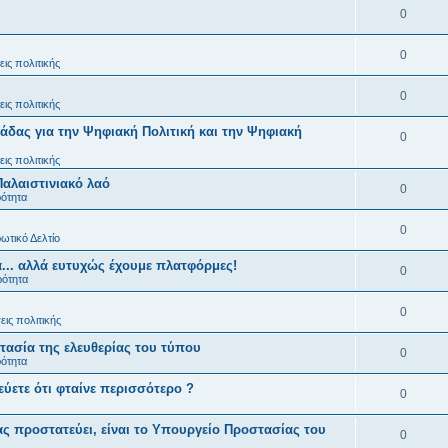
0
0
ις πολιτικής
0
ις πολιτικής
άδας για την Ψηφιακή Πολιτική και την Ψηφιακή
0
ις πολιτικής
Παλαιστινιακό λαό
0
ρότητα
0
ωτικό Δελτίο
... αλλά ευτυχώς έχουμε πλατφόρμες!
0
ρότητα
0
ις πολιτικής
ασία της ελευθερίας του τύπου
0
ρότητα
εύετε ότι φταίνε περισσότερο ?
0
ς προστατεύει, είναι το Υπουργείο Προστασίας του
0