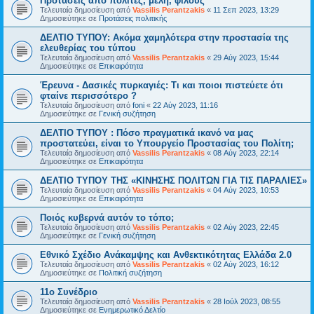
Προτάσεις από πολίτες, μέλη, φίλους
Τελευταία δημοσίευση από
Vassilis Perantzakis
«
11 Σεπ 2023, 13:29
Δημοσιεύτηκε σε
Προτάσεις πολιτικής
ΔΕΛΤΙΟ ΤΥΠΟΥ: Ακόμα χαμηλότερα στην προστασία της
ελευθερίας του τύπου
Τελευταία δημοσίευση από
Vassilis Perantzakis
«
29 Αύγ 2023, 15:44
Δημοσιεύτηκε σε
Επικαιρότητα
Έρευνα - Δασικές πυρκαγιές: Τι και ποιοι πιστεύετε ότι
φταίνε περισσότερο ?
Τελευταία δημοσίευση από
foni
«
22 Αύγ 2023, 11:16
Δημοσιεύτηκε σε
Γενική συζήτηση
ΔΕΛΤΙΟ ΤΥΠΟΥ : Πόσο πραγματικά ικανό να μας
προστατεύει, είναι το Υπουργείο Προστασίας του Πολίτη;
Τελευταία δημοσίευση από
Vassilis Perantzakis
«
08 Αύγ 2023, 22:14
Δημοσιεύτηκε σε
Επικαιρότητα
ΔΕΛΤΙΟ ΤΥΠΟΥ ΤΗΣ «ΚΙΝΗΣΗΣ ΠΟΛΙΤΩΝ ΓΙΑ ΤΙΣ ΠΑΡΑΛΙΕΣ»
Τελευταία δημοσίευση από
Vassilis Perantzakis
«
04 Αύγ 2023, 10:53
Δημοσιεύτηκε σε
Επικαιρότητα
Ποιός κυβερνά αυτόν το τόπο;
Τελευταία δημοσίευση από
Vassilis Perantzakis
«
02 Αύγ 2023, 22:45
Δημοσιεύτηκε σε
Γενική συζήτηση
Eθνικό Σχέδιο Ανάκαμψης και Ανθεκτικότητας Ελλάδα 2.0
Τελευταία δημοσίευση από
Vassilis Perantzakis
«
02 Αύγ 2023, 16:12
Δημοσιεύτηκε σε
Πολιτική συζήτηση
11o Συνέδριο
Τελευταία δημοσίευση από
Vassilis Perantzakis
«
28 Ιούλ 2023, 08:55
Δημοσιεύτηκε σε
Ενημερωτικό Δελτίο