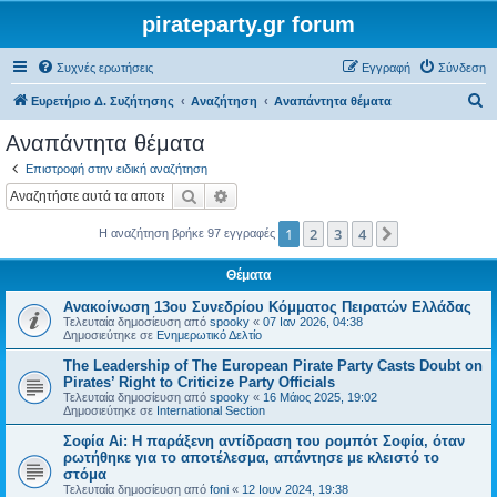
pirateparty.gr forum
Συχνές ερωτήσεις
Εγγραφή
Σύνδεση
Α
Ευρετήριο Δ. Συζήτησης
Αναζήτηση
Αναπάντητα θέματα
ν
Αναπάντητα θέματα
α
Επιστροφή στην ειδική αναζήτηση
ζ
Αναζήτηση
Ειδική αναζήτηση
ή
1
2
3
4
Επόμενη
Η αναζήτηση βρήκε 97 εγγραφές
τ
η
Θέματα
σ
Ανακοίνωση 13ου Συνεδρίου Κόμματος Πειρατών Ελλάδας
η
Τελευταία δημοσίευση από
spooky
«
07 Ιαν 2026, 04:38
Δημοσιεύτηκε σε
Ενημερωτικό Δελτίο
The Leadership of The European Pirate Party Casts Doubt on
Pirates’ Right to Criticize Party Officials
Τελευταία δημοσίευση από
spooky
«
16 Μάιος 2025, 19:02
Δημοσιεύτηκε σε
International Section
Σοφία Ai: Η παράξενη αντίδραση του ρομπότ Σοφία, όταν
ρωτήθηκε για το αποτέλεσμα, απάντησε με κλειστό το
στόμα
Τελευταία δημοσίευση από
foni
«
12 Ιουν 2024, 19:38