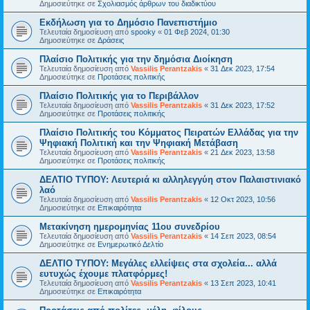
Δημοσιεύτηκε σε
Σχολιασμός άρθρων του διαδικτύου
Εκδήλωση για το Δημόσιο Πανεπιστήμιο
Τελευταία δημοσίευση από
spooky
«
01 Φεβ 2024, 01:30
Δημοσιεύτηκε σε
Δράσεις
Πλαίσιο Πολιτικής για την δημόσια Διοίκηση
Τελευταία δημοσίευση από
Vassilis Perantzakis
«
31 Δεκ 2023, 17:54
Δημοσιεύτηκε σε
Προτάσεις πολιτικής
Πλαίσιο Πολιτικής για το Περιβάλλον
Τελευταία δημοσίευση από
Vassilis Perantzakis
«
31 Δεκ 2023, 17:52
Δημοσιεύτηκε σε
Προτάσεις πολιτικής
Πλαίσιο Πολιτικής του Κόμματος Πειρατών Ελλάδας για την
Ψηφιακή Πολιτική και την Ψηφιακή Μετάβαση
Τελευταία δημοσίευση από
Vassilis Perantzakis
«
21 Δεκ 2023, 13:58
Δημοσιεύτηκε σε
Προτάσεις πολιτικής
ΔΕΛΤΙΟ ΤΥΠΟΥ: Λευτεριά κι αλληλεγγύη στον Παλαιστινιακό
λαό
Τελευταία δημοσίευση από
Vassilis Perantzakis
«
12 Οκτ 2023, 10:56
Δημοσιεύτηκε σε
Επικαιρότητα
Μετακίνηση ημερομηνίας 11ου συνεδρίου
Τελευταία δημοσίευση από
Vassilis Perantzakis
«
14 Σεπ 2023, 08:54
Δημοσιεύτηκε σε
Ενημερωτικό Δελτίο
ΔΕΛΤΙΟ ΤΥΠΟΥ: Μεγάλες ελλείψεις στα σχολεία... αλλά
ευτυχώς έχουμε πλατφόρμες!
Τελευταία δημοσίευση από
Vassilis Perantzakis
«
13 Σεπ 2023, 10:41
Δημοσιεύτηκε σε
Επικαιρότητα