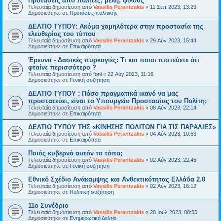
Προτάσεις από πολίτες, μέλη, φίλους
Τελευταία δημοσίευση από
Vassilis Perantzakis
«
11 Σεπ 2023, 13:29
Δημοσιεύτηκε σε
Προτάσεις πολιτικής
ΔΕΛΤΙΟ ΤΥΠΟΥ: Ακόμα χαμηλότερα στην προστασία της
ελευθερίας του τύπου
Τελευταία δημοσίευση από
Vassilis Perantzakis
«
29 Αύγ 2023, 15:44
Δημοσιεύτηκε σε
Επικαιρότητα
Έρευνα - Δασικές πυρκαγιές: Τι και ποιοι πιστεύετε ότι
φταίνε περισσότερο ?
Τελευταία δημοσίευση από
foni
«
22 Αύγ 2023, 11:16
Δημοσιεύτηκε σε
Γενική συζήτηση
ΔΕΛΤΙΟ ΤΥΠΟΥ : Πόσο πραγματικά ικανό να μας
προστατεύει, είναι το Υπουργείο Προστασίας του Πολίτη;
Τελευταία δημοσίευση από
Vassilis Perantzakis
«
08 Αύγ 2023, 22:14
Δημοσιεύτηκε σε
Επικαιρότητα
ΔΕΛΤΙΟ ΤΥΠΟΥ ΤΗΣ «ΚΙΝΗΣΗΣ ΠΟΛΙΤΩΝ ΓΙΑ ΤΙΣ ΠΑΡΑΛΙΕΣ»
Τελευταία δημοσίευση από
Vassilis Perantzakis
«
04 Αύγ 2023, 10:53
Δημοσιεύτηκε σε
Επικαιρότητα
Ποιός κυβερνά αυτόν το τόπο;
Τελευταία δημοσίευση από
Vassilis Perantzakis
«
02 Αύγ 2023, 22:45
Δημοσιεύτηκε σε
Γενική συζήτηση
Eθνικό Σχέδιο Ανάκαμψης και Ανθεκτικότητας Ελλάδα 2.0
Τελευταία δημοσίευση από
Vassilis Perantzakis
«
02 Αύγ 2023, 16:12
Δημοσιεύτηκε σε
Πολιτική συζήτηση
11o Συνέδριο
Τελευταία δημοσίευση από
Vassilis Perantzakis
«
28 Ιούλ 2023, 08:55
Δημοσιεύτηκε σε
Ενημερωτικό Δελτίο