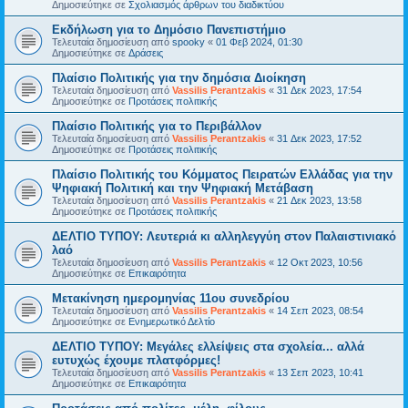
Δημοσιεύτηκε σε
Σχολιασμός άρθρων του διαδικτύου
Εκδήλωση για το Δημόσιο Πανεπιστήμιο
Τελευταία δημοσίευση από
spooky
«
01 Φεβ 2024, 01:30
Δημοσιεύτηκε σε
Δράσεις
Πλαίσιο Πολιτικής για την δημόσια Διοίκηση
Τελευταία δημοσίευση από
Vassilis Perantzakis
«
31 Δεκ 2023, 17:54
Δημοσιεύτηκε σε
Προτάσεις πολιτικής
Πλαίσιο Πολιτικής για το Περιβάλλον
Τελευταία δημοσίευση από
Vassilis Perantzakis
«
31 Δεκ 2023, 17:52
Δημοσιεύτηκε σε
Προτάσεις πολιτικής
Πλαίσιο Πολιτικής του Κόμματος Πειρατών Ελλάδας για την
Ψηφιακή Πολιτική και την Ψηφιακή Μετάβαση
Τελευταία δημοσίευση από
Vassilis Perantzakis
«
21 Δεκ 2023, 13:58
Δημοσιεύτηκε σε
Προτάσεις πολιτικής
ΔΕΛΤΙΟ ΤΥΠΟΥ: Λευτεριά κι αλληλεγγύη στον Παλαιστινιακό
λαό
Τελευταία δημοσίευση από
Vassilis Perantzakis
«
12 Οκτ 2023, 10:56
Δημοσιεύτηκε σε
Επικαιρότητα
Μετακίνηση ημερομηνίας 11ου συνεδρίου
Τελευταία δημοσίευση από
Vassilis Perantzakis
«
14 Σεπ 2023, 08:54
Δημοσιεύτηκε σε
Ενημερωτικό Δελτίο
ΔΕΛΤΙΟ ΤΥΠΟΥ: Μεγάλες ελλείψεις στα σχολεία... αλλά
ευτυχώς έχουμε πλατφόρμες!
Τελευταία δημοσίευση από
Vassilis Perantzakis
«
13 Σεπ 2023, 10:41
Δημοσιεύτηκε σε
Επικαιρότητα