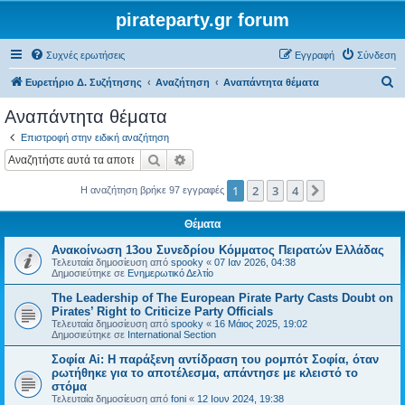
pirateparty.gr forum
Συχνές ερωτήσεις
Εγγραφή
Σύνδεση
Α
Ευρετήριο Δ. Συζήτησης
Αναζήτηση
Αναπάντητα θέματα
ν
Αναπάντητα θέματα
α
Επιστροφή στην ειδική αναζήτηση
ζ
Αναζήτηση
Ειδική αναζήτηση
ή
1
2
3
4
Επόμενη
Η αναζήτηση βρήκε 97 εγγραφές
τ
η
Θέματα
σ
Ανακοίνωση 13ου Συνεδρίου Κόμματος Πειρατών Ελλάδας
η
Τελευταία δημοσίευση από
spooky
«
07 Ιαν 2026, 04:38
Δημοσιεύτηκε σε
Ενημερωτικό Δελτίο
The Leadership of The European Pirate Party Casts Doubt on
Pirates’ Right to Criticize Party Officials
Τελευταία δημοσίευση από
spooky
«
16 Μάιος 2025, 19:02
Δημοσιεύτηκε σε
International Section
Σοφία Ai: Η παράξενη αντίδραση του ρομπότ Σοφία, όταν
ρωτήθηκε για το αποτέλεσμα, απάντησε με κλειστό το
στόμα
Τελευταία δημοσίευση από
foni
«
12 Ιουν 2024, 19:38