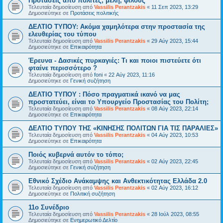
Προτάσεις από πολίτες, μέλη, φίλους
Τελευταία δημοσίευση από
Vassilis Perantzakis
«
11 Σεπ 2023, 13:29
Δημοσιεύτηκε σε
Προτάσεις πολιτικής
ΔΕΛΤΙΟ ΤΥΠΟΥ: Ακόμα χαμηλότερα στην προστασία της
ελευθερίας του τύπου
Τελευταία δημοσίευση από
Vassilis Perantzakis
«
29 Αύγ 2023, 15:44
Δημοσιεύτηκε σε
Επικαιρότητα
Έρευνα - Δασικές πυρκαγιές: Τι και ποιοι πιστεύετε ότι
φταίνε περισσότερο ?
Τελευταία δημοσίευση από
foni
«
22 Αύγ 2023, 11:16
Δημοσιεύτηκε σε
Γενική συζήτηση
ΔΕΛΤΙΟ ΤΥΠΟΥ : Πόσο πραγματικά ικανό να μας
προστατεύει, είναι το Υπουργείο Προστασίας του Πολίτη;
Τελευταία δημοσίευση από
Vassilis Perantzakis
«
08 Αύγ 2023, 22:14
Δημοσιεύτηκε σε
Επικαιρότητα
ΔΕΛΤΙΟ ΤΥΠΟΥ ΤΗΣ «ΚΙΝΗΣΗΣ ΠΟΛΙΤΩΝ ΓΙΑ ΤΙΣ ΠΑΡΑΛΙΕΣ»
Τελευταία δημοσίευση από
Vassilis Perantzakis
«
04 Αύγ 2023, 10:53
Δημοσιεύτηκε σε
Επικαιρότητα
Ποιός κυβερνά αυτόν το τόπο;
Τελευταία δημοσίευση από
Vassilis Perantzakis
«
02 Αύγ 2023, 22:45
Δημοσιεύτηκε σε
Γενική συζήτηση
Eθνικό Σχέδιο Ανάκαμψης και Ανθεκτικότητας Ελλάδα 2.0
Τελευταία δημοσίευση από
Vassilis Perantzakis
«
02 Αύγ 2023, 16:12
Δημοσιεύτηκε σε
Πολιτική συζήτηση
11o Συνέδριο
Τελευταία δημοσίευση από
Vassilis Perantzakis
«
28 Ιούλ 2023, 08:55
Δημοσιεύτηκε σε
Ενημερωτικό Δελτίο