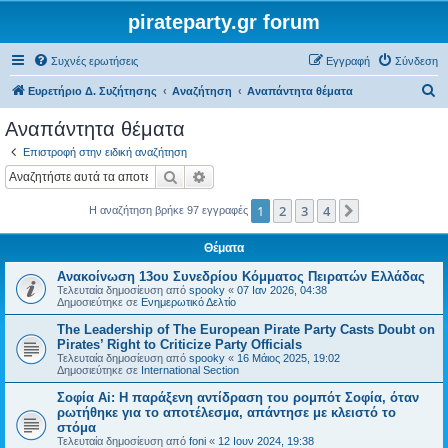
pirateparty.gr forum
Συχνές ερωτήσεις
Εγγραφή
Σύνδεση
Α
Ευρετήριο Δ. Συζήτησης
Αναζήτηση
Αναπάντητα θέματα
ν
Αναπάντητα θέματα
α
Επιστροφή στην ειδική αναζήτηση
ζ
Αναζήτηση
Ειδική αναζήτηση
ή
1
2
3
4
Επόμενη
Η αναζήτηση βρήκε 97 εγγραφές
τ
η
Θέματα
σ
Ανακοίνωση 13ου Συνεδρίου Κόμματος Πειρατών Ελλάδας
η
Τελευταία δημοσίευση από
spooky
«
07 Ιαν 2026, 04:38
Δημοσιεύτηκε σε
Ενημερωτικό Δελτίο
The Leadership of The European Pirate Party Casts Doubt on
Pirates’ Right to Criticize Party Officials
Τελευταία δημοσίευση από
spooky
«
16 Μάιος 2025, 19:02
Δημοσιεύτηκε σε
International Section
Σοφία Ai: Η παράξενη αντίδραση του ρομπότ Σοφία, όταν
ρωτήθηκε για το αποτέλεσμα, απάντησε με κλειστό το
στόμα
Τελευταία δημοσίευση από
foni
«
12 Ιουν 2024, 19:38