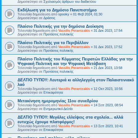
Δημοσιεύτηκε σε
Σχολιασμός άρθρων του διαδικτύου
Εκδήλωση για το Δημόσιο Πανεπιστήμιο
Τελευταία δημοσίευση από
spooky
«
01 Φεβ 2024, 01:30
Δημοσιεύτηκε σε
Δράσεις
Πλαίσιο Πολιτικής για την δημόσια Διοίκηση
Τελευταία δημοσίευση από
Vassilis Perantzakis
«
31 Δεκ 2023, 17:54
Δημοσιεύτηκε σε
Προτάσεις πολιτικής
Πλαίσιο Πολιτικής για το Περιβάλλον
Τελευταία δημοσίευση από
Vassilis Perantzakis
«
31 Δεκ 2023, 17:52
Δημοσιεύτηκε σε
Προτάσεις πολιτικής
Πλαίσιο Πολιτικής του Κόμματος Πειρατών Ελλάδας για την
Ψηφιακή Πολιτική και την Ψηφιακή Μετάβαση
Τελευταία δημοσίευση από
Vassilis Perantzakis
«
21 Δεκ 2023, 13:58
Δημοσιεύτηκε σε
Προτάσεις πολιτικής
ΔΕΛΤΙΟ ΤΥΠΟΥ: Λευτεριά κι αλληλεγγύη στον Παλαιστινιακό
λαό
Τελευταία δημοσίευση από
Vassilis Perantzakis
«
12 Οκτ 2023, 10:56
Δημοσιεύτηκε σε
Επικαιρότητα
Μετακίνηση ημερομηνίας 11ου συνεδρίου
Τελευταία δημοσίευση από
Vassilis Perantzakis
«
14 Σεπ 2023, 08:54
Δημοσιεύτηκε σε
Ενημερωτικό Δελτίο
ΔΕΛΤΙΟ ΤΥΠΟΥ: Μεγάλες ελλείψεις στα σχολεία... αλλά
ευτυχώς έχουμε πλατφόρμες!
Τελευταία δημοσίευση από
Vassilis Perantzakis
«
13 Σεπ 2023, 10:41
Δημοσιεύτηκε σε
Επικαιρότητα