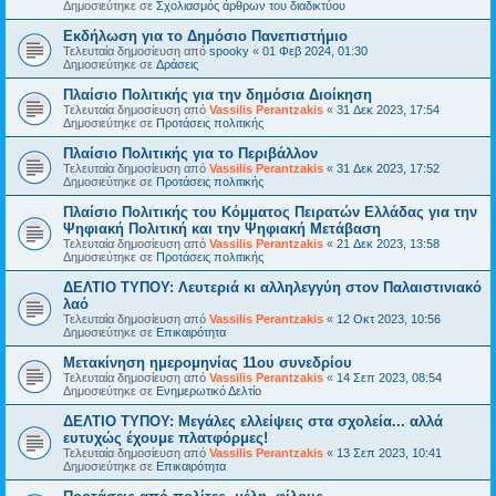
Δημοσιεύτηκε σε
Σχολιασμός άρθρων του διαδικτύου
Εκδήλωση για το Δημόσιο Πανεπιστήμιο
Τελευταία δημοσίευση από
spooky
«
01 Φεβ 2024, 01:30
Δημοσιεύτηκε σε
Δράσεις
Πλαίσιο Πολιτικής για την δημόσια Διοίκηση
Τελευταία δημοσίευση από
Vassilis Perantzakis
«
31 Δεκ 2023, 17:54
Δημοσιεύτηκε σε
Προτάσεις πολιτικής
Πλαίσιο Πολιτικής για το Περιβάλλον
Τελευταία δημοσίευση από
Vassilis Perantzakis
«
31 Δεκ 2023, 17:52
Δημοσιεύτηκε σε
Προτάσεις πολιτικής
Πλαίσιο Πολιτικής του Κόμματος Πειρατών Ελλάδας για την
Ψηφιακή Πολιτική και την Ψηφιακή Μετάβαση
Τελευταία δημοσίευση από
Vassilis Perantzakis
«
21 Δεκ 2023, 13:58
Δημοσιεύτηκε σε
Προτάσεις πολιτικής
ΔΕΛΤΙΟ ΤΥΠΟΥ: Λευτεριά κι αλληλεγγύη στον Παλαιστινιακό
λαό
Τελευταία δημοσίευση από
Vassilis Perantzakis
«
12 Οκτ 2023, 10:56
Δημοσιεύτηκε σε
Επικαιρότητα
Μετακίνηση ημερομηνίας 11ου συνεδρίου
Τελευταία δημοσίευση από
Vassilis Perantzakis
«
14 Σεπ 2023, 08:54
Δημοσιεύτηκε σε
Ενημερωτικό Δελτίο
ΔΕΛΤΙΟ ΤΥΠΟΥ: Μεγάλες ελλείψεις στα σχολεία... αλλά
ευτυχώς έχουμε πλατφόρμες!
Τελευταία δημοσίευση από
Vassilis Perantzakis
«
13 Σεπ 2023, 10:41
Δημοσιεύτηκε σε
Επικαιρότητα