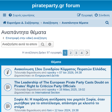
pirateparty.gr forum
Συχνές ερωτήσεις
Εγγραφή
Σύνδεση
Α
Ευρετήριο Δ. Συζήτησης
Αναζήτηση
Αναπάντητα θέματα
ν
Αναπάντητα θέματα
α
Επιστροφή στην ειδική αναζήτηση
ζ
Αναζήτηση
Ειδική αναζήτηση
ή
1
2
3
4
Επόμενη
Η αναζήτηση βρήκε 97 εγγραφές
τ
η
Θέματα
σ
Ανακοίνωση 13ου Συνεδρίου Κόμματος Πειρατών Ελλάδας
η
Τελευταία δημοσίευση από
spooky
«
07 Ιαν 2026, 04:38
Δημοσιεύτηκε σε
Ενημερωτικό Δελτίο
The Leadership of The European Pirate Party Casts Doubt on
Pirates’ Right to Criticize Party Officials
Τελευταία δημοσίευση από
spooky
«
16 Μάιος 2025, 19:02
Δημοσιεύτηκε σε
International Section
Σοφία Ai: Η παράξενη αντίδραση του ρομπότ Σοφία, όταν
ρωτήθηκε για το αποτέλεσμα, απάντησε με κλειστό το
στόμα
Τελευταία δημοσίευση από
foni
«
12 Ιουν 2024, 19:38