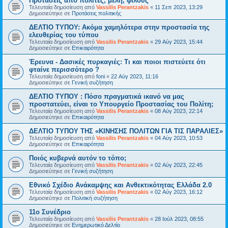
Προτάσεις από πολίτες, μέλη, φίλους
Τελευταία δημοσίευση από
Vassilis Perantzakis
«
11 Σεπ 2023, 13:29
Δημοσιεύτηκε σε
Προτάσεις πολιτικής
ΔΕΛΤΙΟ ΤΥΠΟΥ: Ακόμα χαμηλότερα στην προστασία της
ελευθερίας του τύπου
Τελευταία δημοσίευση από
Vassilis Perantzakis
«
29 Αύγ 2023, 15:44
Δημοσιεύτηκε σε
Επικαιρότητα
Έρευνα - Δασικές πυρκαγιές: Τι και ποιοι πιστεύετε ότι
φταίνε περισσότερο ?
Τελευταία δημοσίευση από
foni
«
22 Αύγ 2023, 11:16
Δημοσιεύτηκε σε
Γενική συζήτηση
ΔΕΛΤΙΟ ΤΥΠΟΥ : Πόσο πραγματικά ικανό να μας
προστατεύει, είναι το Υπουργείο Προστασίας του Πολίτη;
Τελευταία δημοσίευση από
Vassilis Perantzakis
«
08 Αύγ 2023, 22:14
Δημοσιεύτηκε σε
Επικαιρότητα
ΔΕΛΤΙΟ ΤΥΠΟΥ ΤΗΣ «ΚΙΝΗΣΗΣ ΠΟΛΙΤΩΝ ΓΙΑ ΤΙΣ ΠΑΡΑΛΙΕΣ»
Τελευταία δημοσίευση από
Vassilis Perantzakis
«
04 Αύγ 2023, 10:53
Δημοσιεύτηκε σε
Επικαιρότητα
Ποιός κυβερνά αυτόν το τόπο;
Τελευταία δημοσίευση από
Vassilis Perantzakis
«
02 Αύγ 2023, 22:45
Δημοσιεύτηκε σε
Γενική συζήτηση
Eθνικό Σχέδιο Ανάκαμψης και Ανθεκτικότητας Ελλάδα 2.0
Τελευταία δημοσίευση από
Vassilis Perantzakis
«
02 Αύγ 2023, 16:12
Δημοσιεύτηκε σε
Πολιτική συζήτηση
11o Συνέδριο
Τελευταία δημοσίευση από
Vassilis Perantzakis
«
28 Ιούλ 2023, 08:55
Δημοσιεύτηκε σε
Ενημερωτικό Δελτίο