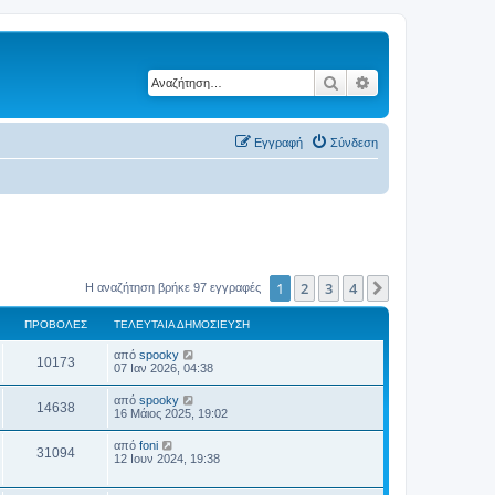
Αναζήτηση
Ειδική αναζήτηση
Εγγραφή
Σύνδεση
1
2
3
4
Επόμενη
Η αναζήτηση βρήκε 97 εγγραφές
ΠΡΟΒΟΛΈΣ
ΤΕΛΕΥΤΑΊΑ ΔΗΜΟΣΊΕΥΣΗ
από
spooky
10173
07 Ιαν 2026, 04:38
από
spooky
14638
16 Μάιος 2025, 19:02
από
foni
31094
12 Ιουν 2024, 19:38