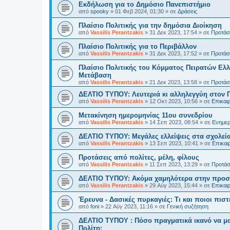
Εκδήλωση για το Δημόσιο Πανεπιστήμιο
από
spooky
»
01 Φεβ 2024, 01:30
» σε
Δράσεις
Πλαίσιο Πολιτικής για την δημόσια Διοίκηση
από
Vassilis Perantzakis
»
31 Δεκ 2023, 17:54
» σε
Προτάσε
Πλαίσιο Πολιτικής για το Περιβάλλον
από
Vassilis Perantzakis
»
31 Δεκ 2023, 17:52
» σε
Προτάσε
Πλαίσιο Πολιτικής του Κόμματος Πειρατών Ελλ
Μετάβαση
από
Vassilis Perantzakis
»
21 Δεκ 2023, 13:58
» σε
Προτάσε
ΔΕΛΤΙΟ ΤΥΠΟΥ: Λευτεριά κι αλληλεγγύη στον 
από
Vassilis Perantzakis
»
12 Οκτ 2023, 10:56
» σε
Επικαι
Μετακίνηση ημερομηνίας 11ου συνεδρίου
από
Vassilis Perantzakis
»
14 Σεπ 2023, 08:54
» σε
Ενημερ
ΔΕΛΤΙΟ ΤΥΠΟΥ: Μεγάλες ελλείψεις στα σχολεία
από
Vassilis Perantzakis
»
13 Σεπ 2023, 10:41
» σε
Επικαι
Προτάσεις από πολίτες, μέλη, φίλους
από
Vassilis Perantzakis
»
11 Σεπ 2023, 13:29
» σε
Προτάσε
ΔΕΛΤΙΟ ΤΥΠΟΥ: Ακόμα χαμηλότερα στην προστ
από
Vassilis Perantzakis
»
29 Αύγ 2023, 15:44
» σε
Επικαι
Έρευνα - Δασικές πυρκαγιές: Τι και ποιοι πιστ
από
foni
»
22 Αύγ 2023, 11:16
» σε
Γενική συζήτηση
ΔΕΛΤΙΟ ΤΥΠΟΥ : Πόσο πραγματικά ικανό να μα
Πολίτη;