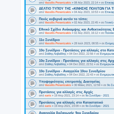
από
Vassilis Perantzakis
»
08 Αύγ 2023, 22:14
» σε
Επικαι
ΔΕΛΤΙΟ ΤΥΠΟΥ ΤΗΣ «ΚΙΝΗΣΗΣ ΠΟΛΙΤΩΝ ΓΙΑ Τ
από
Vassilis Perantzakis
»
04 Αύγ 2023, 10:53
» σε
Επικαι
Ποιός κυβερνά αυτόν το τόπο;
από
Vassilis Perantzakis
»
02 Αύγ 2023, 22:45
» σε
Γενική
Eθνικό Σχέδιο Ανάκαμψης και Ανθεκτικότητας 
από
Vassilis Perantzakis
»
02 Αύγ 2023, 16:12
» σε
Πολιτι
11o Συνέδριο
από
Vassilis Perantzakis
»
28 Ιούλ 2023, 08:55
» σε
Ενημερ
10ο Συνέδριο - Προτάσεις για αλλαγές στο Κατ
από
Στάθης Λειβαδίτης
»
04 Οκτ 2022, 22:56
» σε
Ενημερωτικ
10ο Συνέδριο - Προτάσεις για αλλαγές στις Αρχ
από
Στάθης Λειβαδίτης
»
04 Οκτ 2022, 22:51
» σε
Ενημερωτικ
10ο Συνέδριο - Αναγγελία 10ου Συνεδρίου
από
Στάθης Λειβαδίτης
»
04 Οκτ 2022, 22:43
» σε
Ενημερωτικ
Υποψηφιότητες επιτροπής Διαιτησίας
από
Vassilis Perantzakis
»
30 Μάιος 2021, 12:59
» σε
9ο Συ
Προτάσεις για αλλαγές στις Αρχές
από
xaris
»
19 Απρ 2021, 23:14
» σε
9ο Συνέδριο - 2021
Προτάσεις για αλλαγές στο Καταστατικό
από
xaris
»
19 Απρ 2021, 23:09
» σε
9ο Συνέδριο - 2021
Αναγγελία διεξαγωγής 9ου Συνεδρίου