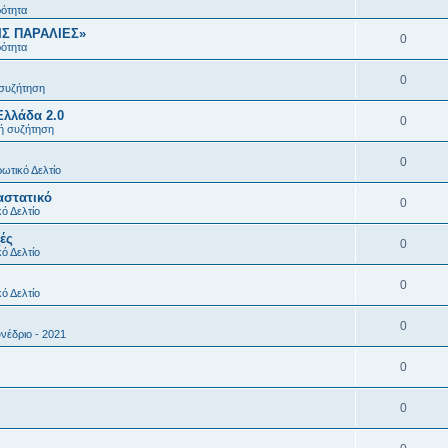
ρότητα
ΙΣ ΠΑΡΑΛΙΕΣ»
0
ρότητα
0
 συζήτηση
Ελλάδα 2.0
0
κή συζήτηση
0
ωτικό Δελτίο
αστατικό
0
ό Δελτίο
ές
0
ό Δελτίο
0
ό Δελτίο
0
νέδριο - 2021
0
0