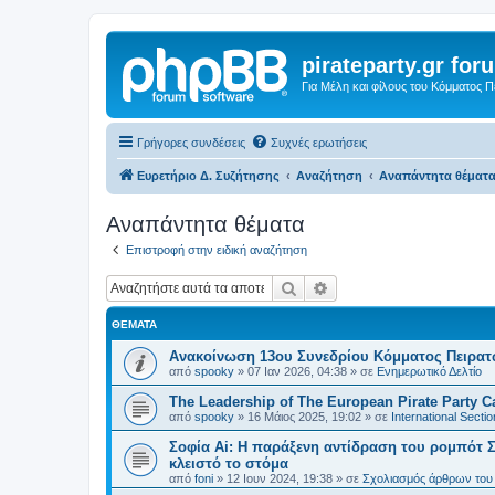
pirateparty.gr for
Για Μέλη και φίλους του Κόμματος 
Γρήγορες συνδέσεις
Συχνές ερωτήσεις
Ευρετήριο Δ. Συζήτησης
Αναζήτηση
Αναπάντητα θέματ
Αναπάντητα θέματα
Επιστροφή στην ειδική αναζήτηση
Αναζήτηση
Ειδική αναζήτηση
ΘΈΜΑΤΑ
Ανακοίνωση 13ου Συνεδρίου Κόμματος Πειρα
από
spooky
»
07 Ιαν 2026, 04:38
» σε
Ενημερωτικό Δελτίο
The Leadership of The European Pirate Party Cas
από
spooky
»
16 Μάιος 2025, 19:02
» σε
International Sectio
Σοφία Ai: Η παράξενη αντίδραση του ρομπότ Σ
κλειστό το στόμα
από
foni
»
12 Ιουν 2024, 19:38
» σε
Σχολιασμός άρθρων του 