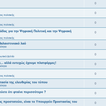
0
0
ις πολιτικής
0
ις πολιτικής
άδας για την Ψηφιακή Πολιτική και την Ψηφιακή
0
ις πολιτικής
Παλαιστινιακό λαό
0
ρότητα
0
ωτικό Δελτίο
... αλλά ευτυχώς έχουμε πλατφόρμες!
0
ρότητα
0
ις πολιτικής
ασία της ελευθερίας του τύπου
0
ρότητα
εύετε ότι φταίνε περισσότερο ?
0
ς προστατεύει, είναι το Υπουργείο Προστασίας του
0