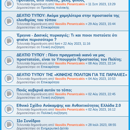
Προτάσεις από πολίτες, μέλη, φίλους
Τελευταία δημοσίευση από
Vassilis Perantzakis
«
11 Σεπ 2023, 13:29
Δημοσιεύτηκε σε
Προτάσεις πολιτικής
ΔΕΛΤΙΟ ΤΥΠΟΥ: Ακόμα χαμηλότερα στην προστασία της
ελευθερίας του τύπου
Τελευταία δημοσίευση από
Vassilis Perantzakis
«
29 Αύγ 2023, 15:44
Δημοσιεύτηκε σε
Επικαιρότητα
Έρευνα - Δασικές πυρκαγιές: Τι και ποιοι πιστεύετε ότι
φταίνε περισσότερο ?
Τελευταία δημοσίευση από
foni
«
22 Αύγ 2023, 11:16
Δημοσιεύτηκε σε
Γενική συζήτηση
ΔΕΛΤΙΟ ΤΥΠΟΥ : Πόσο πραγματικά ικανό να μας
προστατεύει, είναι το Υπουργείο Προστασίας του Πολίτη;
Τελευταία δημοσίευση από
Vassilis Perantzakis
«
08 Αύγ 2023, 22:14
Δημοσιεύτηκε σε
Επικαιρότητα
ΔΕΛΤΙΟ ΤΥΠΟΥ ΤΗΣ «ΚΙΝΗΣΗΣ ΠΟΛΙΤΩΝ ΓΙΑ ΤΙΣ ΠΑΡΑΛΙΕΣ»
Τελευταία δημοσίευση από
Vassilis Perantzakis
«
04 Αύγ 2023, 10:53
Δημοσιεύτηκε σε
Επικαιρότητα
Ποιός κυβερνά αυτόν το τόπο;
Τελευταία δημοσίευση από
Vassilis Perantzakis
«
02 Αύγ 2023, 22:45
Δημοσιεύτηκε σε
Γενική συζήτηση
Eθνικό Σχέδιο Ανάκαμψης και Ανθεκτικότητας Ελλάδα 2.0
Τελευταία δημοσίευση από
Vassilis Perantzakis
«
02 Αύγ 2023, 16:12
Δημοσιεύτηκε σε
Πολιτική συζήτηση
11o Συνέδριο
Τελευταία δημοσίευση από
Vassilis Perantzakis
«
28 Ιούλ 2023, 08:55
Δημοσιεύτηκε σε
Ενημερωτικό Δελτίο