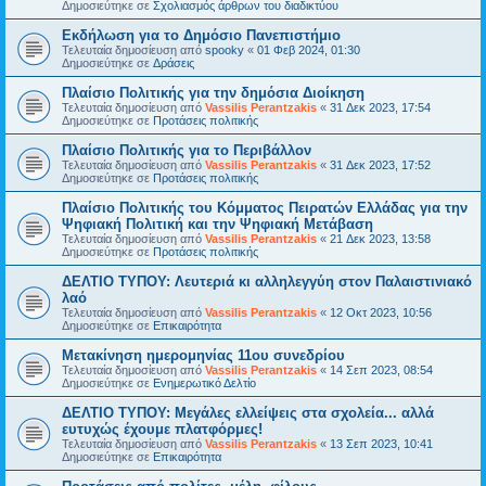
Δημοσιεύτηκε σε
Σχολιασμός άρθρων του διαδικτύου
Εκδήλωση για το Δημόσιο Πανεπιστήμιο
Τελευταία δημοσίευση από
spooky
«
01 Φεβ 2024, 01:30
Δημοσιεύτηκε σε
Δράσεις
Πλαίσιο Πολιτικής για την δημόσια Διοίκηση
Τελευταία δημοσίευση από
Vassilis Perantzakis
«
31 Δεκ 2023, 17:54
Δημοσιεύτηκε σε
Προτάσεις πολιτικής
Πλαίσιο Πολιτικής για το Περιβάλλον
Τελευταία δημοσίευση από
Vassilis Perantzakis
«
31 Δεκ 2023, 17:52
Δημοσιεύτηκε σε
Προτάσεις πολιτικής
Πλαίσιο Πολιτικής του Κόμματος Πειρατών Ελλάδας για την
Ψηφιακή Πολιτική και την Ψηφιακή Μετάβαση
Τελευταία δημοσίευση από
Vassilis Perantzakis
«
21 Δεκ 2023, 13:58
Δημοσιεύτηκε σε
Προτάσεις πολιτικής
ΔΕΛΤΙΟ ΤΥΠΟΥ: Λευτεριά κι αλληλεγγύη στον Παλαιστινιακό
λαό
Τελευταία δημοσίευση από
Vassilis Perantzakis
«
12 Οκτ 2023, 10:56
Δημοσιεύτηκε σε
Επικαιρότητα
Μετακίνηση ημερομηνίας 11ου συνεδρίου
Τελευταία δημοσίευση από
Vassilis Perantzakis
«
14 Σεπ 2023, 08:54
Δημοσιεύτηκε σε
Ενημερωτικό Δελτίο
ΔΕΛΤΙΟ ΤΥΠΟΥ: Μεγάλες ελλείψεις στα σχολεία... αλλά
ευτυχώς έχουμε πλατφόρμες!
Τελευταία δημοσίευση από
Vassilis Perantzakis
«
13 Σεπ 2023, 10:41
Δημοσιεύτηκε σε
Επικαιρότητα