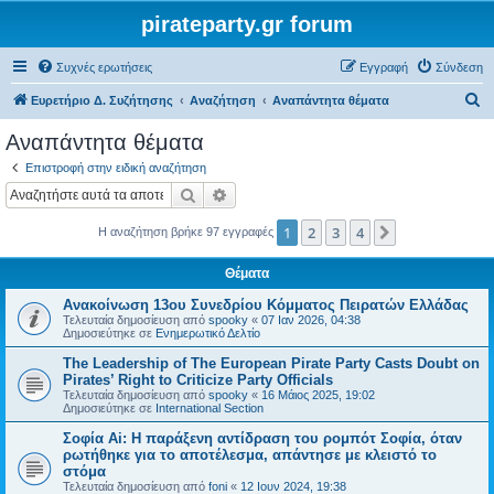
pirateparty.gr forum
Συχνές ερωτήσεις
Εγγραφή
Σύνδεση
Α
Ευρετήριο Δ. Συζήτησης
Αναζήτηση
Αναπάντητα θέματα
ν
Αναπάντητα θέματα
α
Επιστροφή στην ειδική αναζήτηση
ζ
Αναζήτηση
Ειδική αναζήτηση
ή
1
2
3
4
Επόμενη
Η αναζήτηση βρήκε 97 εγγραφές
τ
η
Θέματα
σ
Ανακοίνωση 13ου Συνεδρίου Κόμματος Πειρατών Ελλάδας
η
Τελευταία δημοσίευση από
spooky
«
07 Ιαν 2026, 04:38
Δημοσιεύτηκε σε
Ενημερωτικό Δελτίο
The Leadership of The European Pirate Party Casts Doubt on
Pirates’ Right to Criticize Party Officials
Τελευταία δημοσίευση από
spooky
«
16 Μάιος 2025, 19:02
Δημοσιεύτηκε σε
International Section
Σοφία Ai: Η παράξενη αντίδραση του ρομπότ Σοφία, όταν
ρωτήθηκε για το αποτέλεσμα, απάντησε με κλειστό το
στόμα
Τελευταία δημοσίευση από
foni
«
12 Ιουν 2024, 19:38