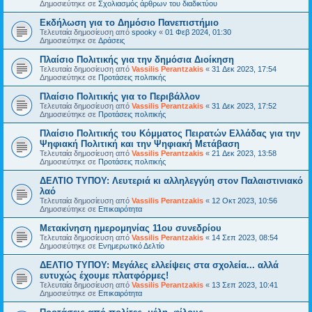
Δημοσιεύτηκε σε
Σχολιασμός άρθρων του διαδικτύου
Εκδήλωση για το Δημόσιο Πανεπιστήμιο
Τελευταία δημοσίευση από
spooky
«
01 Φεβ 2024, 01:30
Δημοσιεύτηκε σε
Δράσεις
Πλαίσιο Πολιτικής για την δημόσια Διοίκηση
Τελευταία δημοσίευση από
Vassilis Perantzakis
«
31 Δεκ 2023, 17:54
Δημοσιεύτηκε σε
Προτάσεις πολιτικής
Πλαίσιο Πολιτικής για το Περιβάλλον
Τελευταία δημοσίευση από
Vassilis Perantzakis
«
31 Δεκ 2023, 17:52
Δημοσιεύτηκε σε
Προτάσεις πολιτικής
Πλαίσιο Πολιτικής του Κόμματος Πειρατών Ελλάδας για την
Ψηφιακή Πολιτική και την Ψηφιακή Μετάβαση
Τελευταία δημοσίευση από
Vassilis Perantzakis
«
21 Δεκ 2023, 13:58
Δημοσιεύτηκε σε
Προτάσεις πολιτικής
ΔΕΛΤΙΟ ΤΥΠΟΥ: Λευτεριά κι αλληλεγγύη στον Παλαιστινιακό
λαό
Τελευταία δημοσίευση από
Vassilis Perantzakis
«
12 Οκτ 2023, 10:56
Δημοσιεύτηκε σε
Επικαιρότητα
Μετακίνηση ημερομηνίας 11ου συνεδρίου
Τελευταία δημοσίευση από
Vassilis Perantzakis
«
14 Σεπ 2023, 08:54
Δημοσιεύτηκε σε
Ενημερωτικό Δελτίο
ΔΕΛΤΙΟ ΤΥΠΟΥ: Μεγάλες ελλείψεις στα σχολεία... αλλά
ευτυχώς έχουμε πλατφόρμες!
Τελευταία δημοσίευση από
Vassilis Perantzakis
«
13 Σεπ 2023, 10:41
Δημοσιεύτηκε σε
Επικαιρότητα