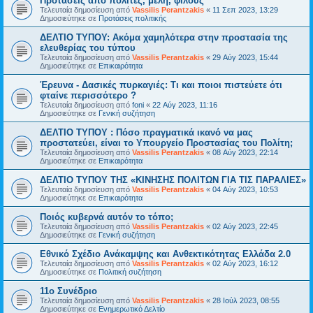
Προτάσεις από πολίτες, μέλη, φίλους
Τελευταία δημοσίευση από
Vassilis Perantzakis
«
11 Σεπ 2023, 13:29
Δημοσιεύτηκε σε
Προτάσεις πολιτικής
ΔΕΛΤΙΟ ΤΥΠΟΥ: Ακόμα χαμηλότερα στην προστασία της
ελευθερίας του τύπου
Τελευταία δημοσίευση από
Vassilis Perantzakis
«
29 Αύγ 2023, 15:44
Δημοσιεύτηκε σε
Επικαιρότητα
Έρευνα - Δασικές πυρκαγιές: Τι και ποιοι πιστεύετε ότι
φταίνε περισσότερο ?
Τελευταία δημοσίευση από
foni
«
22 Αύγ 2023, 11:16
Δημοσιεύτηκε σε
Γενική συζήτηση
ΔΕΛΤΙΟ ΤΥΠΟΥ : Πόσο πραγματικά ικανό να μας
προστατεύει, είναι το Υπουργείο Προστασίας του Πολίτη;
Τελευταία δημοσίευση από
Vassilis Perantzakis
«
08 Αύγ 2023, 22:14
Δημοσιεύτηκε σε
Επικαιρότητα
ΔΕΛΤΙΟ ΤΥΠΟΥ ΤΗΣ «ΚΙΝΗΣΗΣ ΠΟΛΙΤΩΝ ΓΙΑ ΤΙΣ ΠΑΡΑΛΙΕΣ»
Τελευταία δημοσίευση από
Vassilis Perantzakis
«
04 Αύγ 2023, 10:53
Δημοσιεύτηκε σε
Επικαιρότητα
Ποιός κυβερνά αυτόν το τόπο;
Τελευταία δημοσίευση από
Vassilis Perantzakis
«
02 Αύγ 2023, 22:45
Δημοσιεύτηκε σε
Γενική συζήτηση
Eθνικό Σχέδιο Ανάκαμψης και Ανθεκτικότητας Ελλάδα 2.0
Τελευταία δημοσίευση από
Vassilis Perantzakis
«
02 Αύγ 2023, 16:12
Δημοσιεύτηκε σε
Πολιτική συζήτηση
11o Συνέδριο
Τελευταία δημοσίευση από
Vassilis Perantzakis
«
28 Ιούλ 2023, 08:55
Δημοσιεύτηκε σε
Ενημερωτικό Δελτίο