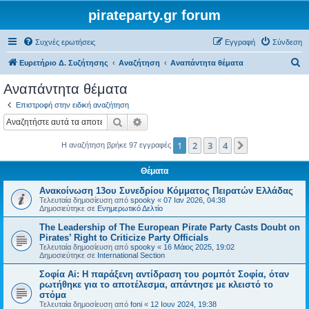
pirateparty.gr forum
Συχνές ερωτήσεις
Εγγραφή
Σύνδεση
Α
Ευρετήριο Δ. Συζήτησης
Αναζήτηση
Αναπάντητα θέματα
ν
Αναπάντητα θέματα
α
Επιστροφή στην ειδική αναζήτηση
ζ
Αναζήτηση
Ειδική αναζήτηση
ή
1
2
3
4
Επόμενη
Η αναζήτηση βρήκε 97 εγγραφές
τ
η
Θέματα
σ
Ανακοίνωση 13ου Συνεδρίου Κόμματος Πειρατών Ελλάδας
η
Τελευταία δημοσίευση από
spooky
«
07 Ιαν 2026, 04:38
Δημοσιεύτηκε σε
Ενημερωτικό Δελτίο
The Leadership of The European Pirate Party Casts Doubt on
Pirates’ Right to Criticize Party Officials
Τελευταία δημοσίευση από
spooky
«
16 Μάιος 2025, 19:02
Δημοσιεύτηκε σε
International Section
Σοφία Ai: Η παράξενη αντίδραση του ρομπότ Σοφία, όταν
ρωτήθηκε για το αποτέλεσμα, απάντησε με κλειστό το
στόμα
Τελευταία δημοσίευση από
foni
«
12 Ιουν 2024, 19:38