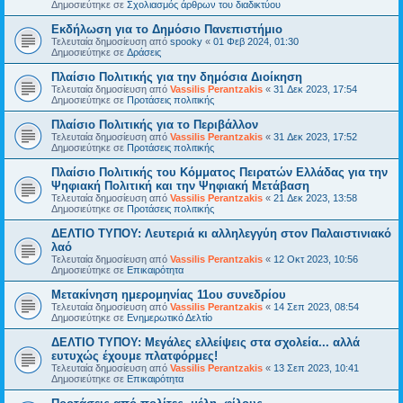
Δημοσιεύτηκε σε
Σχολιασμός άρθρων του διαδικτύου
Εκδήλωση για το Δημόσιο Πανεπιστήμιο
Τελευταία δημοσίευση από
spooky
«
01 Φεβ 2024, 01:30
Δημοσιεύτηκε σε
Δράσεις
Πλαίσιο Πολιτικής για την δημόσια Διοίκηση
Τελευταία δημοσίευση από
Vassilis Perantzakis
«
31 Δεκ 2023, 17:54
Δημοσιεύτηκε σε
Προτάσεις πολιτικής
Πλαίσιο Πολιτικής για το Περιβάλλον
Τελευταία δημοσίευση από
Vassilis Perantzakis
«
31 Δεκ 2023, 17:52
Δημοσιεύτηκε σε
Προτάσεις πολιτικής
Πλαίσιο Πολιτικής του Κόμματος Πειρατών Ελλάδας για την
Ψηφιακή Πολιτική και την Ψηφιακή Μετάβαση
Τελευταία δημοσίευση από
Vassilis Perantzakis
«
21 Δεκ 2023, 13:58
Δημοσιεύτηκε σε
Προτάσεις πολιτικής
ΔΕΛΤΙΟ ΤΥΠΟΥ: Λευτεριά κι αλληλεγγύη στον Παλαιστινιακό
λαό
Τελευταία δημοσίευση από
Vassilis Perantzakis
«
12 Οκτ 2023, 10:56
Δημοσιεύτηκε σε
Επικαιρότητα
Μετακίνηση ημερομηνίας 11ου συνεδρίου
Τελευταία δημοσίευση από
Vassilis Perantzakis
«
14 Σεπ 2023, 08:54
Δημοσιεύτηκε σε
Ενημερωτικό Δελτίο
ΔΕΛΤΙΟ ΤΥΠΟΥ: Μεγάλες ελλείψεις στα σχολεία... αλλά
ευτυχώς έχουμε πλατφόρμες!
Τελευταία δημοσίευση από
Vassilis Perantzakis
«
13 Σεπ 2023, 10:41
Δημοσιεύτηκε σε
Επικαιρότητα