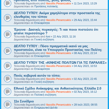
Προτάσεις από πολίτες, μέλη, φίλους
Τελευταία δημοσίευση από
Vassilis Perantzakis
«
11 Σεπ 2023, 13:29
Δημοσιεύτηκε σε
Προτάσεις πολιτικής
ΔΕΛΤΙΟ ΤΥΠΟΥ: Ακόμα χαμηλότερα στην προστασία της
ελευθερίας του τύπου
Τελευταία δημοσίευση από
Vassilis Perantzakis
«
29 Αύγ 2023, 15:44
Δημοσιεύτηκε σε
Επικαιρότητα
Έρευνα - Δασικές πυρκαγιές: Τι και ποιοι πιστεύετε ότι
φταίνε περισσότερο ?
Τελευταία δημοσίευση από
foni
«
22 Αύγ 2023, 11:16
Δημοσιεύτηκε σε
Γενική συζήτηση
ΔΕΛΤΙΟ ΤΥΠΟΥ : Πόσο πραγματικά ικανό να μας
προστατεύει, είναι το Υπουργείο Προστασίας του Πολίτη;
Τελευταία δημοσίευση από
Vassilis Perantzakis
«
08 Αύγ 2023, 22:14
Δημοσιεύτηκε σε
Επικαιρότητα
ΔΕΛΤΙΟ ΤΥΠΟΥ ΤΗΣ «ΚΙΝΗΣΗΣ ΠΟΛΙΤΩΝ ΓΙΑ ΤΙΣ ΠΑΡΑΛΙΕΣ»
Τελευταία δημοσίευση από
Vassilis Perantzakis
«
04 Αύγ 2023, 10:53
Δημοσιεύτηκε σε
Επικαιρότητα
Ποιός κυβερνά αυτόν το τόπο;
Τελευταία δημοσίευση από
Vassilis Perantzakis
«
02 Αύγ 2023, 22:45
Δημοσιεύτηκε σε
Γενική συζήτηση
Eθνικό Σχέδιο Ανάκαμψης και Ανθεκτικότητας Ελλάδα 2.0
Τελευταία δημοσίευση από
Vassilis Perantzakis
«
02 Αύγ 2023, 16:12
Δημοσιεύτηκε σε
Πολιτική συζήτηση
11o Συνέδριο
Τελευταία δημοσίευση από
Vassilis Perantzakis
«
28 Ιούλ 2023, 08:55
Δημοσιεύτηκε σε
Ενημερωτικό Δελτίο