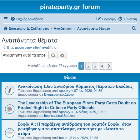
pirateparty.gr forum
Συχνές ερωτήσεις
Εγγραφή
Σύνδεση
Α
Ευρετήριο Δ. Συζήτησης
Αναζήτηση
Αναπάντητα θέματα
ν
Αναπάντητα θέματα
α
Επιστροφή στην ειδική αναζήτηση
ζ
Αναζήτηση
Ειδική αναζήτηση
ή
1
2
3
4
Επόμενη
Η αναζήτηση βρήκε 97 εγγραφές
τ
η
Θέματα
σ
Ανακοίνωση 13ου Συνεδρίου Κόμματος Πειρατών Ελλάδας
η
Τελευταία δημοσίευση από
spooky
«
07 Ιαν 2026, 04:38
Δημοσιεύτηκε σε
Ενημερωτικό Δελτίο
The Leadership of The European Pirate Party Casts Doubt on
Pirates’ Right to Criticize Party Officials
Τελευταία δημοσίευση από
spooky
«
16 Μάιος 2025, 19:02
Δημοσιεύτηκε σε
International Section
Σοφία Ai: Η παράξενη αντίδραση του ρομπότ Σοφία, όταν
ρωτήθηκε για το αποτέλεσμα, απάντησε με κλειστό το
στόμα
Τελευταία δημοσίευση από
foni
«
12 Ιουν 2024, 19:38