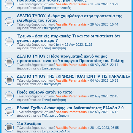
Προτάσεις από πολίτες, μέλη, φίλους
Τελευταία δημοσίευση από
Vassilis Perantzakis
«
11 Σεπ 2023, 13:29
Δημοσιεύτηκε σε
Προτάσεις πολιτικής
ΔΕΛΤΙΟ ΤΥΠΟΥ: Ακόμα χαμηλότερα στην προστασία της
ελευθερίας του τύπου
Τελευταία δημοσίευση από
Vassilis Perantzakis
«
29 Αύγ 2023, 15:44
Δημοσιεύτηκε σε
Επικαιρότητα
Έρευνα - Δασικές πυρκαγιές: Τι και ποιοι πιστεύετε ότι
φταίνε περισσότερο ?
Τελευταία δημοσίευση από
foni
«
22 Αύγ 2023, 11:16
Δημοσιεύτηκε σε
Γενική συζήτηση
ΔΕΛΤΙΟ ΤΥΠΟΥ : Πόσο πραγματικά ικανό να μας
προστατεύει, είναι το Υπουργείο Προστασίας του Πολίτη;
Τελευταία δημοσίευση από
Vassilis Perantzakis
«
08 Αύγ 2023, 22:14
Δημοσιεύτηκε σε
Επικαιρότητα
ΔΕΛΤΙΟ ΤΥΠΟΥ ΤΗΣ «ΚΙΝΗΣΗΣ ΠΟΛΙΤΩΝ ΓΙΑ ΤΙΣ ΠΑΡΑΛΙΕΣ»
Τελευταία δημοσίευση από
Vassilis Perantzakis
«
04 Αύγ 2023, 10:53
Δημοσιεύτηκε σε
Επικαιρότητα
Ποιός κυβερνά αυτόν το τόπο;
Τελευταία δημοσίευση από
Vassilis Perantzakis
«
02 Αύγ 2023, 22:45
Δημοσιεύτηκε σε
Γενική συζήτηση
Eθνικό Σχέδιο Ανάκαμψης και Ανθεκτικότητας Ελλάδα 2.0
Τελευταία δημοσίευση από
Vassilis Perantzakis
«
02 Αύγ 2023, 16:12
Δημοσιεύτηκε σε
Πολιτική συζήτηση
11o Συνέδριο
Τελευταία δημοσίευση από
Vassilis Perantzakis
«
28 Ιούλ 2023, 08:55
Δημοσιεύτηκε σε
Ενημερωτικό Δελτίο