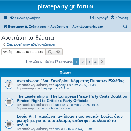
pirateparty.gr forum
Συχνές ερωτήσεις
Εγγραφή
Σύνδεση
Α
Ευρετήριο Δ. Συζήτησης
Αναζήτηση
Αναπάντητα θέματα
ν
Αναπάντητα θέματα
α
Επιστροφή στην ειδική αναζήτηση
ζ
Αναζήτηση
Ειδική αναζήτηση
ή
1
2
3
4
Επόμενη
Η αναζήτηση βρήκε 97 εγγραφές
τ
η
Θέματα
σ
Ανακοίνωση 13ου Συνεδρίου Κόμματος Πειρατών Ελλάδας
η
Τελευταία δημοσίευση από
spooky
«
07 Ιαν 2026, 04:38
Δημοσιεύτηκε σε
Ενημερωτικό Δελτίο
The Leadership of The European Pirate Party Casts Doubt on
Pirates’ Right to Criticize Party Officials
Τελευταία δημοσίευση από
spooky
«
16 Μάιος 2025, 19:02
Δημοσιεύτηκε σε
International Section
Σοφία Ai: Η παράξενη αντίδραση του ρομπότ Σοφία, όταν
ρωτήθηκε για το αποτέλεσμα, απάντησε με κλειστό το
στόμα
Τελευταία δημοσίευση από
foni
«
12 Ιουν 2024, 19:38