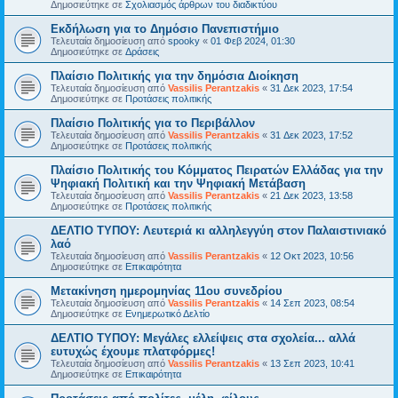
Δημοσιεύτηκε σε
Σχολιασμός άρθρων του διαδικτύου
Εκδήλωση για το Δημόσιο Πανεπιστήμιο
Τελευταία δημοσίευση από
spooky
«
01 Φεβ 2024, 01:30
Δημοσιεύτηκε σε
Δράσεις
Πλαίσιο Πολιτικής για την δημόσια Διοίκηση
Τελευταία δημοσίευση από
Vassilis Perantzakis
«
31 Δεκ 2023, 17:54
Δημοσιεύτηκε σε
Προτάσεις πολιτικής
Πλαίσιο Πολιτικής για το Περιβάλλον
Τελευταία δημοσίευση από
Vassilis Perantzakis
«
31 Δεκ 2023, 17:52
Δημοσιεύτηκε σε
Προτάσεις πολιτικής
Πλαίσιο Πολιτικής του Κόμματος Πειρατών Ελλάδας για την
Ψηφιακή Πολιτική και την Ψηφιακή Μετάβαση
Τελευταία δημοσίευση από
Vassilis Perantzakis
«
21 Δεκ 2023, 13:58
Δημοσιεύτηκε σε
Προτάσεις πολιτικής
ΔΕΛΤΙΟ ΤΥΠΟΥ: Λευτεριά κι αλληλεγγύη στον Παλαιστινιακό
λαό
Τελευταία δημοσίευση από
Vassilis Perantzakis
«
12 Οκτ 2023, 10:56
Δημοσιεύτηκε σε
Επικαιρότητα
Μετακίνηση ημερομηνίας 11ου συνεδρίου
Τελευταία δημοσίευση από
Vassilis Perantzakis
«
14 Σεπ 2023, 08:54
Δημοσιεύτηκε σε
Ενημερωτικό Δελτίο
ΔΕΛΤΙΟ ΤΥΠΟΥ: Μεγάλες ελλείψεις στα σχολεία... αλλά
ευτυχώς έχουμε πλατφόρμες!
Τελευταία δημοσίευση από
Vassilis Perantzakis
«
13 Σεπ 2023, 10:41
Δημοσιεύτηκε σε
Επικαιρότητα