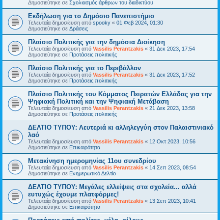
Δημοσιεύτηκε σε
Σχολιασμός άρθρων του διαδικτύου
Εκδήλωση για το Δημόσιο Πανεπιστήμιο
Τελευταία δημοσίευση από
spooky
«
01 Φεβ 2024, 01:30
Δημοσιεύτηκε σε
Δράσεις
Πλαίσιο Πολιτικής για την δημόσια Διοίκηση
Τελευταία δημοσίευση από
Vassilis Perantzakis
«
31 Δεκ 2023, 17:54
Δημοσιεύτηκε σε
Προτάσεις πολιτικής
Πλαίσιο Πολιτικής για το Περιβάλλον
Τελευταία δημοσίευση από
Vassilis Perantzakis
«
31 Δεκ 2023, 17:52
Δημοσιεύτηκε σε
Προτάσεις πολιτικής
Πλαίσιο Πολιτικής του Κόμματος Πειρατών Ελλάδας για την
Ψηφιακή Πολιτική και την Ψηφιακή Μετάβαση
Τελευταία δημοσίευση από
Vassilis Perantzakis
«
21 Δεκ 2023, 13:58
Δημοσιεύτηκε σε
Προτάσεις πολιτικής
ΔΕΛΤΙΟ ΤΥΠΟΥ: Λευτεριά κι αλληλεγγύη στον Παλαιστινιακό
λαό
Τελευταία δημοσίευση από
Vassilis Perantzakis
«
12 Οκτ 2023, 10:56
Δημοσιεύτηκε σε
Επικαιρότητα
Μετακίνηση ημερομηνίας 11ου συνεδρίου
Τελευταία δημοσίευση από
Vassilis Perantzakis
«
14 Σεπ 2023, 08:54
Δημοσιεύτηκε σε
Ενημερωτικό Δελτίο
ΔΕΛΤΙΟ ΤΥΠΟΥ: Μεγάλες ελλείψεις στα σχολεία... αλλά
ευτυχώς έχουμε πλατφόρμες!
Τελευταία δημοσίευση από
Vassilis Perantzakis
«
13 Σεπ 2023, 10:41
Δημοσιεύτηκε σε
Επικαιρότητα