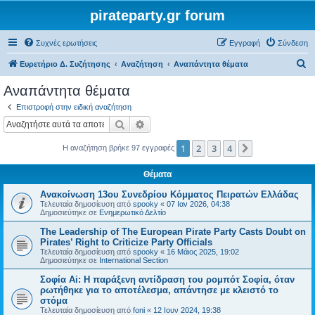
pirateparty.gr forum
Συχνές ερωτήσεις
Εγγραφή
Σύνδεση
Α
Ευρετήριο Δ. Συζήτησης
Αναζήτηση
Αναπάντητα θέματα
ν
Αναπάντητα θέματα
α
Επιστροφή στην ειδική αναζήτηση
ζ
Αναζήτηση
Ειδική αναζήτηση
ή
1
2
3
4
Επόμενη
Η αναζήτηση βρήκε 97 εγγραφές
τ
η
Θέματα
σ
Ανακοίνωση 13ου Συνεδρίου Κόμματος Πειρατών Ελλάδας
η
Τελευταία δημοσίευση από
spooky
«
07 Ιαν 2026, 04:38
Δημοσιεύτηκε σε
Ενημερωτικό Δελτίο
The Leadership of The European Pirate Party Casts Doubt on
Pirates’ Right to Criticize Party Officials
Τελευταία δημοσίευση από
spooky
«
16 Μάιος 2025, 19:02
Δημοσιεύτηκε σε
International Section
Σοφία Ai: Η παράξενη αντίδραση του ρομπότ Σοφία, όταν
ρωτήθηκε για το αποτέλεσμα, απάντησε με κλειστό το
στόμα
Τελευταία δημοσίευση από
foni
«
12 Ιουν 2024, 19:38