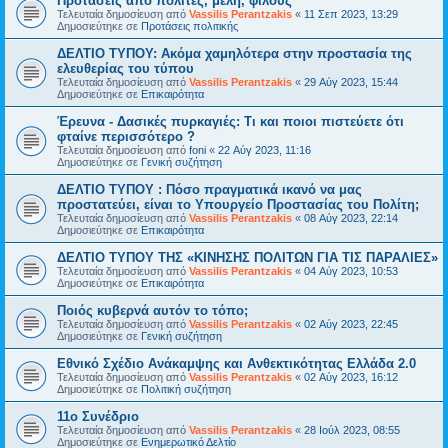
Προτάσεις από πολίτες, μέλη, φίλους
Τελευταία δημοσίευση από
Vassilis Perantzakis
«
11 Σεπ 2023, 13:29
Δημοσιεύτηκε σε
Προτάσεις πολιτικής
ΔΕΛΤΙΟ ΤΥΠΟΥ: Ακόμα χαμηλότερα στην προστασία της
ελευθερίας του τύπου
Τελευταία δημοσίευση από
Vassilis Perantzakis
«
29 Αύγ 2023, 15:44
Δημοσιεύτηκε σε
Επικαιρότητα
Έρευνα - Δασικές πυρκαγιές: Τι και ποιοι πιστεύετε ότι
φταίνε περισσότερο ?
Τελευταία δημοσίευση από
foni
«
22 Αύγ 2023, 11:16
Δημοσιεύτηκε σε
Γενική συζήτηση
ΔΕΛΤΙΟ ΤΥΠΟΥ : Πόσο πραγματικά ικανό να μας
προστατεύει, είναι το Υπουργείο Προστασίας του Πολίτη;
Τελευταία δημοσίευση από
Vassilis Perantzakis
«
08 Αύγ 2023, 22:14
Δημοσιεύτηκε σε
Επικαιρότητα
ΔΕΛΤΙΟ ΤΥΠΟΥ ΤΗΣ «ΚΙΝΗΣΗΣ ΠΟΛΙΤΩΝ ΓΙΑ ΤΙΣ ΠΑΡΑΛΙΕΣ»
Τελευταία δημοσίευση από
Vassilis Perantzakis
«
04 Αύγ 2023, 10:53
Δημοσιεύτηκε σε
Επικαιρότητα
Ποιός κυβερνά αυτόν το τόπο;
Τελευταία δημοσίευση από
Vassilis Perantzakis
«
02 Αύγ 2023, 22:45
Δημοσιεύτηκε σε
Γενική συζήτηση
Eθνικό Σχέδιο Ανάκαμψης και Ανθεκτικότητας Ελλάδα 2.0
Τελευταία δημοσίευση από
Vassilis Perantzakis
«
02 Αύγ 2023, 16:12
Δημοσιεύτηκε σε
Πολιτική συζήτηση
11o Συνέδριο
Τελευταία δημοσίευση από
Vassilis Perantzakis
«
28 Ιούλ 2023, 08:55
Δημοσιεύτηκε σε
Ενημερωτικό Δελτίο