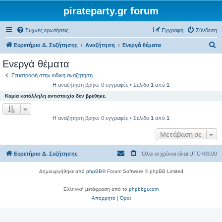
pirateparty.gr forum
Συχνές ερωτήσεις
Εγγραφή
Σύνδεση
Α
Ευρετήριο Δ. Συζήτησης
Αναζήτηση
Ενεργά θέματα
ν
Ενεργά θέματα
α
Επιστροφή στην ειδική αναζήτηση
ζ
Η αναζήτηση βρήκε 0 εγγραφές • Σελίδα
1
από
1
ή
Καμία κατάλληλη αντιστοιχία δεν βρέθηκε.
τ
η
Η αναζήτηση βρήκε 0 εγγραφές • Σελίδα
1
από
1
σ
Μετάβαση σε
η
Ευρετήριο Δ. Συζήτησης
Όλοι οι χρόνοι είναι
UTC+03:00
Δημιουργήθηκε από
phpBB
® Forum Software © phpBB Limited
Ελληνική μετάφραση από το
phpbbgr.com
Απόρρητο
|
Όροι