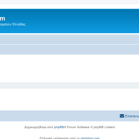
um
Πειρατών Ελλάδας.
Επικοινω
Δημιουργήθηκε από
phpBB
® Forum Software © phpBB Limited
Ελληνική μετάφραση από το
phpbbgr.com