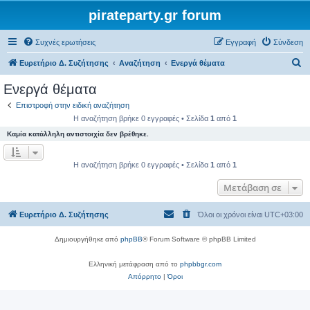
pirateparty.gr forum
Συχνές ερωτήσεις
Εγγραφή
Σύνδεση
Α
Ευρετήριο Δ. Συζήτησης
Αναζήτηση
Ενεργά θέματα
ν
Ενεργά θέματα
α
Επιστροφή στην ειδική αναζήτηση
ζ
Η αναζήτηση βρήκε 0 εγγραφές • Σελίδα
1
από
1
ή
Καμία κατάλληλη αντιστοιχία δεν βρέθηκε.
τ
η
Η αναζήτηση βρήκε 0 εγγραφές • Σελίδα
1
από
1
σ
Μετάβαση σε
η
Ευρετήριο Δ. Συζήτησης
Όλοι οι χρόνοι είναι
UTC+03:00
Δημιουργήθηκε από
phpBB
® Forum Software © phpBB Limited
Ελληνική μετάφραση από το
phpbbgr.com
Απόρρητο
|
Όροι