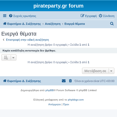
pirateparty.gr forum
Συχνές ερωτήσεις
Εγγραφή
Σύνδεση
Α
Ευρετήριο Δ. Συζήτησης
Αναζήτηση
Ενεργά θέματα
ν
Ενεργά θέματα
α
Επιστροφή στην ειδική αναζήτηση
ζ
Η αναζήτηση βρήκε 0 εγγραφές • Σελίδα
1
από
1
ή
Καμία κατάλληλη αντιστοιχία δεν βρέθηκε.
τ
η
Η αναζήτηση βρήκε 0 εγγραφές • Σελίδα
1
από
1
σ
Μετάβαση σε
η
Ευρετήριο Δ. Συζήτησης
Όλοι οι χρόνοι είναι
UTC+03:00
Δημιουργήθηκε από
phpBB
® Forum Software © phpBB Limited
Ελληνική μετάφραση από το
phpbbgr.com
Απόρρητο
|
Όροι