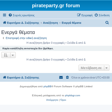
pirateparty.gr forum
Συχνές ερωτήσεις
Εγγραφή
Σύνδεση
Α
Ευρετήριο Δ. Συζήτησης
Αναζήτηση
Ενεργά θέματα
ν
Ενεργά θέματα
α
Επιστροφή στην ειδική αναζήτηση
ζ
Η αναζήτηση βρήκε 0 εγγραφές • Σελίδα
1
από
1
ή
Καμία κατάλληλη αντιστοιχία δεν βρέθηκε.
τ
η
Η αναζήτηση βρήκε 0 εγγραφές • Σελίδα
1
από
1
σ
Μετάβαση σε
η
Ευρετήριο Δ. Συζήτησης
Όλοι οι χρόνοι είναι
UTC+03:00
Δημιουργήθηκε από
phpBB
® Forum Software © phpBB Limited
Ελληνική μετάφραση από το
phpbbgr.com
Απόρρητο
|
Όροι