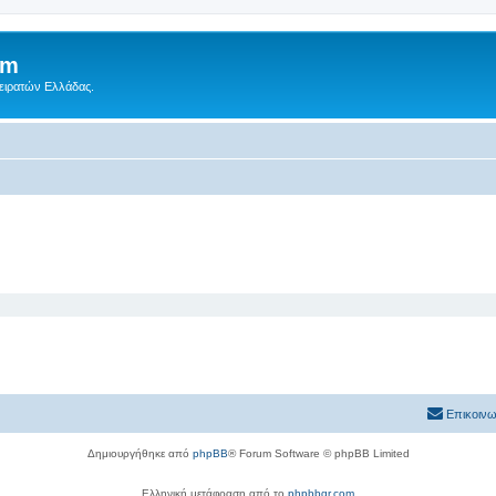
um
Πειρατών Ελλάδας.
Επικοινω
Δημιουργήθηκε από
phpBB
® Forum Software © phpBB Limited
Ελληνική μετάφραση από το
phpbbgr.com