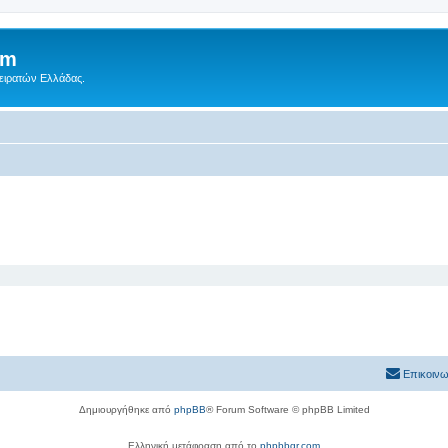
um
Πειρατών Ελλάδας.
Επικοινω
Δημιουργήθηκε από
phpBB
® Forum Software © phpBB Limited
Ελληνική μετάφραση από το
phpbbgr.com