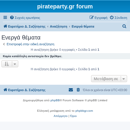
pirateparty.gr forum
Συχνές ερωτήσεις
Εγγραφή
Σύνδεση
Α
Ευρετήριο Δ. Συζήτησης
Αναζήτηση
Ενεργά θέματα
ν
Ενεργά θέματα
α
Επιστροφή στην ειδική αναζήτηση
ζ
Η αναζήτηση βρήκε 0 εγγραφές • Σελίδα
1
από
1
ή
Καμία κατάλληλη αντιστοιχία δεν βρέθηκε.
τ
η
Η αναζήτηση βρήκε 0 εγγραφές • Σελίδα
1
από
1
σ
Μετάβαση σε
η
Ευρετήριο Δ. Συζήτησης
Όλοι οι χρόνοι είναι
UTC+03:00
Δημιουργήθηκε από
phpBB
® Forum Software © phpBB Limited
Ελληνική μετάφραση από το
phpbbgr.com
Απόρρητο
|
Όροι