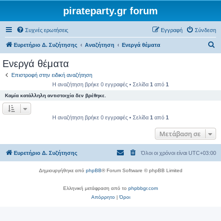
pirateparty.gr forum
Συχνές ερωτήσεις
Εγγραφή
Σύνδεση
Α
Ευρετήριο Δ. Συζήτησης
Αναζήτηση
Ενεργά θέματα
ν
Ενεργά θέματα
α
Επιστροφή στην ειδική αναζήτηση
ζ
Η αναζήτηση βρήκε 0 εγγραφές • Σελίδα
1
από
1
ή
Καμία κατάλληλη αντιστοιχία δεν βρέθηκε.
τ
η
Η αναζήτηση βρήκε 0 εγγραφές • Σελίδα
1
από
1
σ
Μετάβαση σε
η
Ευρετήριο Δ. Συζήτησης
Όλοι οι χρόνοι είναι
UTC+03:00
Δημιουργήθηκε από
phpBB
® Forum Software © phpBB Limited
Ελληνική μετάφραση από το
phpbbgr.com
Απόρρητο
|
Όροι