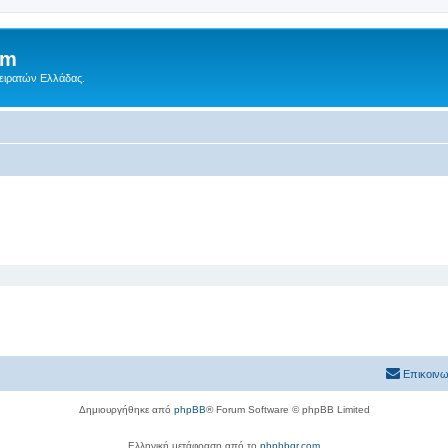
um
Πειρατών Ελλάδας.
Επικοινω
Δημιουργήθηκε από
phpBB
® Forum Software © phpBB Limited
Ελληνική μετάφραση από το
phpbbgr.com