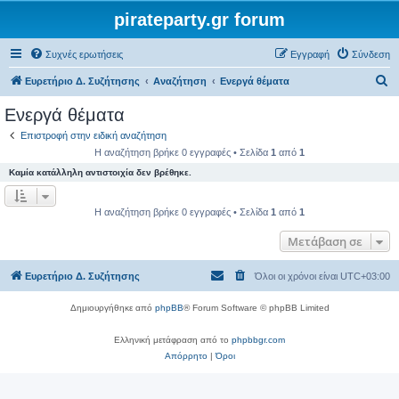
pirateparty.gr forum
Συχνές ερωτήσεις
Εγγραφή
Σύνδεση
Α
Ευρετήριο Δ. Συζήτησης
Αναζήτηση
Ενεργά θέματα
ν
Ενεργά θέματα
α
Επιστροφή στην ειδική αναζήτηση
ζ
Η αναζήτηση βρήκε 0 εγγραφές • Σελίδα
1
από
1
ή
Καμία κατάλληλη αντιστοιχία δεν βρέθηκε.
τ
η
Η αναζήτηση βρήκε 0 εγγραφές • Σελίδα
1
από
1
σ
Μετάβαση σε
η
Ευρετήριο Δ. Συζήτησης
Όλοι οι χρόνοι είναι
UTC+03:00
Δημιουργήθηκε από
phpBB
® Forum Software © phpBB Limited
Ελληνική μετάφραση από το
phpbbgr.com
Απόρρητο
|
Όροι