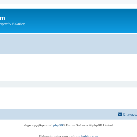
um
Πειρατών Ελλάδας.
Επικοινω
Δημιουργήθηκε από
phpBB
® Forum Software © phpBB Limited
Ελληνική μετάφραση από το
phpbbgr.com