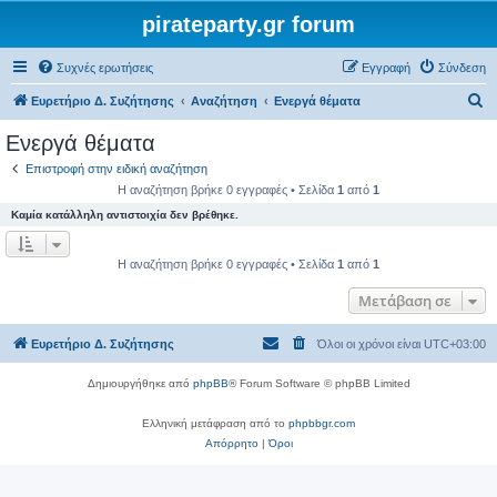
pirateparty.gr forum
Συχνές ερωτήσεις
Εγγραφή
Σύνδεση
Α
Ευρετήριο Δ. Συζήτησης
Αναζήτηση
Ενεργά θέματα
ν
Ενεργά θέματα
α
Επιστροφή στην ειδική αναζήτηση
ζ
Η αναζήτηση βρήκε 0 εγγραφές • Σελίδα
1
από
1
ή
Καμία κατάλληλη αντιστοιχία δεν βρέθηκε.
τ
η
Η αναζήτηση βρήκε 0 εγγραφές • Σελίδα
1
από
1
σ
Μετάβαση σε
η
Ευρετήριο Δ. Συζήτησης
Όλοι οι χρόνοι είναι
UTC+03:00
Δημιουργήθηκε από
phpBB
® Forum Software © phpBB Limited
Ελληνική μετάφραση από το
phpbbgr.com
Απόρρητο
|
Όροι