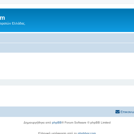
um
Πειρατών Ελλάδας.
Επικοινω
Δημιουργήθηκε από
phpBB
® Forum Software © phpBB Limited
Ελληνική μετάφραση από το
phpbbgr.com