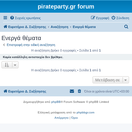
pirateparty.gr forum
Συχνές ερωτήσεις
Εγγραφή
Σύνδεση
Α
Ευρετήριο Δ. Συζήτησης
Αναζήτηση
Ενεργά θέματα
ν
Ενεργά θέματα
α
Επιστροφή στην ειδική αναζήτηση
ζ
Η αναζήτηση βρήκε 0 εγγραφές • Σελίδα
1
από
1
ή
Καμία κατάλληλη αντιστοιχία δεν βρέθηκε.
τ
η
Η αναζήτηση βρήκε 0 εγγραφές • Σελίδα
1
από
1
σ
Μετάβαση σε
η
Ευρετήριο Δ. Συζήτησης
Όλοι οι χρόνοι είναι
UTC+03:00
Δημιουργήθηκε από
phpBB
® Forum Software © phpBB Limited
Ελληνική μετάφραση από το
phpbbgr.com
Απόρρητο
|
Όροι