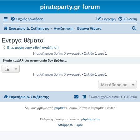
pirateparty.gr forum
Συχνές ερωτήσεις
Εγγραφή
Σύνδεση
Α
Ευρετήριο Δ. Συζήτησης
Αναζήτηση
Ενεργά θέματα
ν
Ενεργά θέματα
α
Επιστροφή στην ειδική αναζήτηση
ζ
Η αναζήτηση βρήκε 0 εγγραφές • Σελίδα
1
από
1
ή
Καμία κατάλληλη αντιστοιχία δεν βρέθηκε.
τ
η
Η αναζήτηση βρήκε 0 εγγραφές • Σελίδα
1
από
1
σ
Μετάβαση σε
η
Ευρετήριο Δ. Συζήτησης
Όλοι οι χρόνοι είναι
UTC+03:00
Δημιουργήθηκε από
phpBB
® Forum Software © phpBB Limited
Ελληνική μετάφραση από το
phpbbgr.com
Απόρρητο
|
Όροι