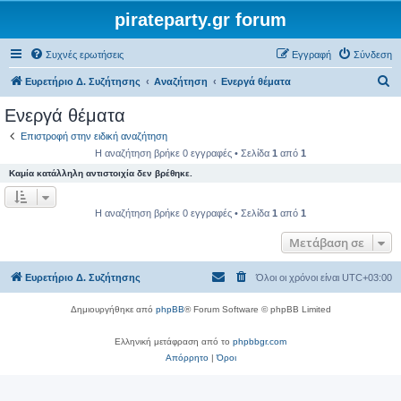
pirateparty.gr forum
Συχνές ερωτήσεις
Εγγραφή
Σύνδεση
Α
Ευρετήριο Δ. Συζήτησης
Αναζήτηση
Ενεργά θέματα
ν
Ενεργά θέματα
α
Επιστροφή στην ειδική αναζήτηση
ζ
Η αναζήτηση βρήκε 0 εγγραφές • Σελίδα
1
από
1
ή
Καμία κατάλληλη αντιστοιχία δεν βρέθηκε.
τ
η
Η αναζήτηση βρήκε 0 εγγραφές • Σελίδα
1
από
1
σ
Μετάβαση σε
η
Ευρετήριο Δ. Συζήτησης
Όλοι οι χρόνοι είναι
UTC+03:00
Δημιουργήθηκε από
phpBB
® Forum Software © phpBB Limited
Ελληνική μετάφραση από το
phpbbgr.com
Απόρρητο
|
Όροι