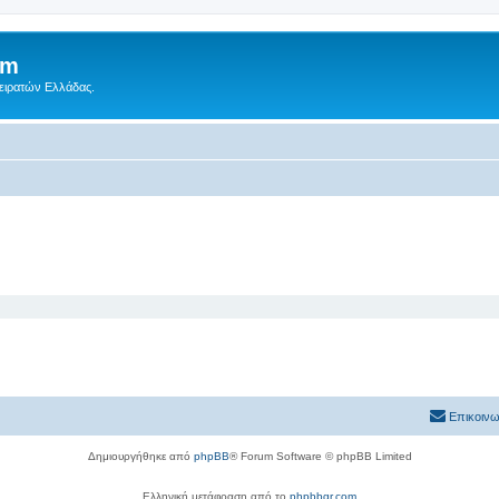
um
Πειρατών Ελλάδας.
Επικοινω
Δημιουργήθηκε από
phpBB
® Forum Software © phpBB Limited
Ελληνική μετάφραση από το
phpbbgr.com