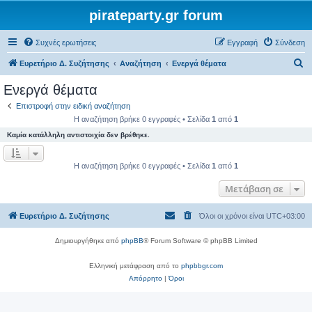
pirateparty.gr forum
Συχνές ερωτήσεις
Εγγραφή
Σύνδεση
Α
Ευρετήριο Δ. Συζήτησης
Αναζήτηση
Ενεργά θέματα
ν
Ενεργά θέματα
α
Επιστροφή στην ειδική αναζήτηση
ζ
Η αναζήτηση βρήκε 0 εγγραφές • Σελίδα
1
από
1
ή
Καμία κατάλληλη αντιστοιχία δεν βρέθηκε.
τ
η
Η αναζήτηση βρήκε 0 εγγραφές • Σελίδα
1
από
1
σ
Μετάβαση σε
η
Ευρετήριο Δ. Συζήτησης
Όλοι οι χρόνοι είναι
UTC+03:00
Δημιουργήθηκε από
phpBB
® Forum Software © phpBB Limited
Ελληνική μετάφραση από το
phpbbgr.com
Απόρρητο
|
Όροι