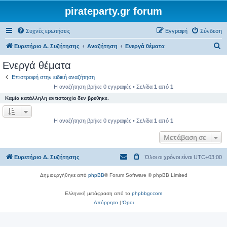
pirateparty.gr forum
Συχνές ερωτήσεις
Εγγραφή
Σύνδεση
Α
Ευρετήριο Δ. Συζήτησης
Αναζήτηση
Ενεργά θέματα
ν
Ενεργά θέματα
α
Επιστροφή στην ειδική αναζήτηση
ζ
Η αναζήτηση βρήκε 0 εγγραφές • Σελίδα
1
από
1
ή
Καμία κατάλληλη αντιστοιχία δεν βρέθηκε.
τ
η
Η αναζήτηση βρήκε 0 εγγραφές • Σελίδα
1
από
1
σ
Μετάβαση σε
η
Ευρετήριο Δ. Συζήτησης
Όλοι οι χρόνοι είναι
UTC+03:00
Δημιουργήθηκε από
phpBB
® Forum Software © phpBB Limited
Ελληνική μετάφραση από το
phpbbgr.com
Απόρρητο
|
Όροι