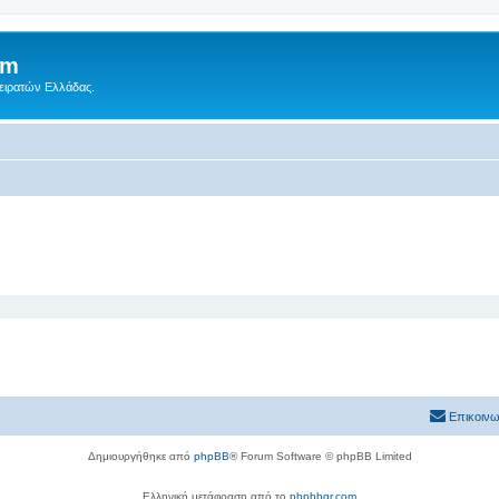
um
Πειρατών Ελλάδας.
Επικοινω
Δημιουργήθηκε από
phpBB
® Forum Software © phpBB Limited
Ελληνική μετάφραση από το
phpbbgr.com