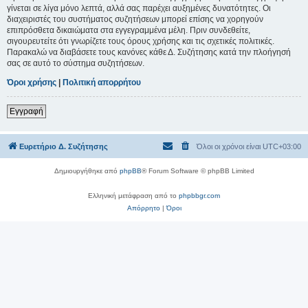
γίνεται σε λίγα μόνο λεπτά, αλλά σας παρέχει αυξημένες δυνατότητες. Οι
διαχειριστές του συστήματος συζητήσεων μπορεί επίσης να χορηγούν
επιπρόσθετα δικαιώματα στα εγγεγραμμένα μέλη. Πριν συνδεθείτε,
σιγουρευτείτε ότι γνωρίζετε τους όρους χρήσης και τις σχετικές πολιτικές.
Παρακαλώ να διαβάσετε τους κανόνες κάθε Δ. Συζήτησης κατά την πλοήγησή
σας σε αυτό το σύστημα συζητήσεων.
Όροι χρήσης
|
Πολιτική απορρήτου
Εγγραφή
Ευρετήριο Δ. Συζήτησης
Όλοι οι χρόνοι είναι
UTC+03:00
Δημιουργήθηκε από
phpBB
® Forum Software © phpBB Limited
Ελληνική μετάφραση από το
phpbbgr.com
Απόρρητο
|
Όροι