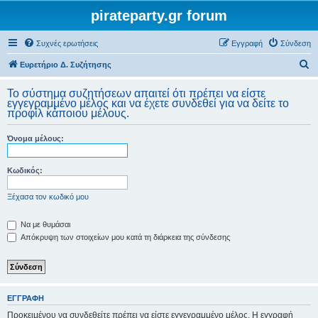
pirateparty.gr forum
Συχνές ερωτήσεις
Εγγραφή
Σύνδεση
Α
Ευρετήριο Δ. Συζήτησης
ν
Το σύστημα συζητήσεων απαιτεί ότι πρέπει να είστε
α
εγγεγραμμένο μέλος και να έχετε συνδεθεί για να δείτε το
προφίλ κάποιου μέλους.
ζ
ή
Όνομα μέλους:
τ
η
Κωδικός:
σ
Ξέχασα τον κωδικό μου
η
Να με θυμάσαι
Απόκρυψη των στοιχείων μου κατά τη διάρκεια της σύνδεσης
ΕΓΓΡΑΦΉ
Προκειμένου να συνδεθείτε πρέπει να είστε εγγεγραμμένο μέλος. Η εγγραφή