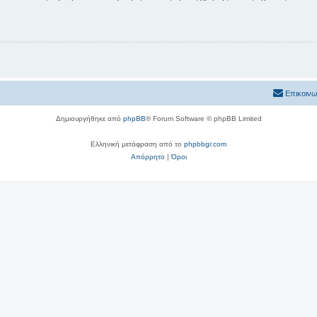
Επικοινω
Δημιουργήθηκε από
phpBB
® Forum Software © phpBB Limited
Ελληνική μετάφραση από το
phpbbgr.com
Απόρρητο
|
Όροι