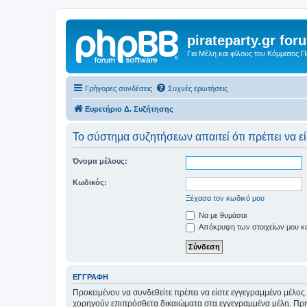
pirateparty.gr for
Για Μέλη και φίλους του Κόμματος 
Γρήγορες συνδέσεις
Συχνές ερωτήσεις
Ευρετήριο Δ. Συζήτησης
Το σύστημα συζητήσεων απαιτεί ότι πρέπει να εί
Όνομα μέλους:
Κωδικός:
Ξέχασα τον κωδικό μου
Να με θυμάσαι
Απόκρυψη των στοιχείων μου κατ
ΕΓΓΡΑΦΉ
Προκειμένου να συνδεθείτε πρέπει να είστε εγγεγραμμένο μέλος.
χορηγούν επιπρόσθετα δικαιώματα στα εγγεγραμμένα μέλη. Πριν 