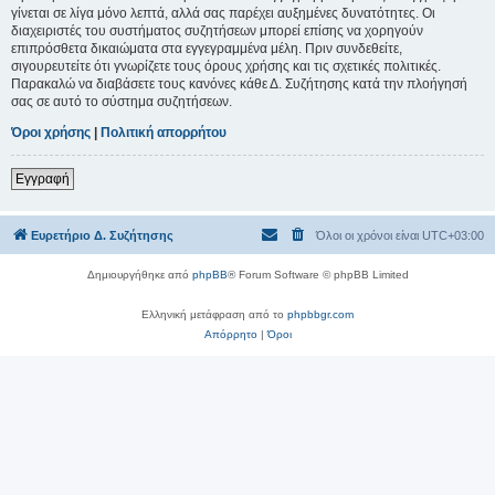
γίνεται σε λίγα μόνο λεπτά, αλλά σας παρέχει αυξημένες δυνατότητες. Οι
διαχειριστές του συστήματος συζητήσεων μπορεί επίσης να χορηγούν
επιπρόσθετα δικαιώματα στα εγγεγραμμένα μέλη. Πριν συνδεθείτε,
σιγουρευτείτε ότι γνωρίζετε τους όρους χρήσης και τις σχετικές πολιτικές.
Παρακαλώ να διαβάσετε τους κανόνες κάθε Δ. Συζήτησης κατά την πλοήγησή
σας σε αυτό το σύστημα συζητήσεων.
Όροι χρήσης
|
Πολιτική απορρήτου
Εγγραφή
Ευρετήριο Δ. Συζήτησης
Όλοι οι χρόνοι είναι
UTC+03:00
Δημιουργήθηκε από
phpBB
® Forum Software © phpBB Limited
Ελληνική μετάφραση από το
phpbbgr.com
Απόρρητο
|
Όροι