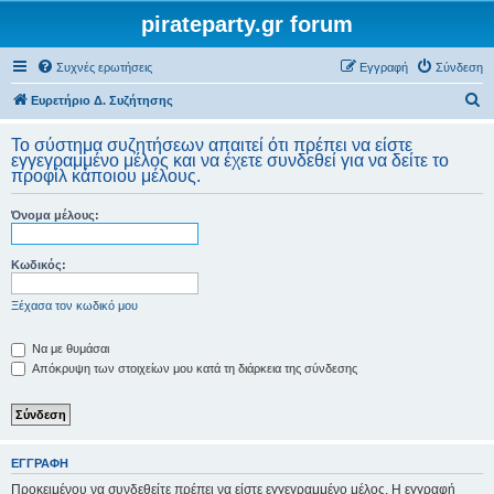
pirateparty.gr forum
Συχνές ερωτήσεις
Εγγραφή
Σύνδεση
Α
Ευρετήριο Δ. Συζήτησης
ν
Το σύστημα συζητήσεων απαιτεί ότι πρέπει να είστε
α
εγγεγραμμένο μέλος και να έχετε συνδεθεί για να δείτε το
προφίλ κάποιου μέλους.
ζ
ή
Όνομα μέλους:
τ
η
Κωδικός:
σ
Ξέχασα τον κωδικό μου
η
Να με θυμάσαι
Απόκρυψη των στοιχείων μου κατά τη διάρκεια της σύνδεσης
ΕΓΓΡΑΦΉ
Προκειμένου να συνδεθείτε πρέπει να είστε εγγεγραμμένο μέλος. Η εγγραφή