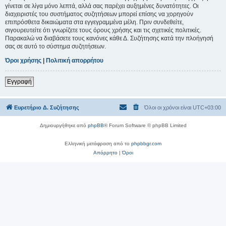
γίνεται σε λίγα μόνο λεπτά, αλλά σας παρέχει αυξημένες δυνατότητες. Οι
διαχειριστές του συστήματος συζητήσεων μπορεί επίσης να χορηγούν
επιπρόσθετα δικαιώματα στα εγγεγραμμένα μέλη. Πριν συνδεθείτε,
σιγουρευτείτε ότι γνωρίζετε τους όρους χρήσης και τις σχετικές πολιτικές.
Παρακαλώ να διαβάσετε τους κανόνες κάθε Δ. Συζήτησης κατά την πλοήγησή
σας σε αυτό το σύστημα συζητήσεων.
Όροι χρήσης
|
Πολιτική απορρήτου
Εγγραφή
Ευρετήριο Δ. Συζήτησης
Όλοι οι χρόνοι είναι
UTC+03:00
Δημιουργήθηκε από
phpBB
® Forum Software © phpBB Limited
Ελληνική μετάφραση από το
phpbbgr.com
Απόρρητο
|
Όροι