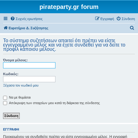
pirateparty.gr forum
Συχνές ερωτήσεις
Εγγραφή
Σύνδεση
Α
Ευρετήριο Δ. Συζήτησης
ν
Το σύστημα συζητήσεων απαιτεί ότι πρέπει να είστε
α
εγγεγραμμένο μέλος και να έχετε συνδεθεί για να δείτε το
προφίλ κάποιου μέλους.
ζ
ή
Όνομα μέλους:
τ
η
Κωδικός:
σ
Ξέχασα τον κωδικό μου
η
Να με θυμάσαι
Απόκρυψη των στοιχείων μου κατά τη διάρκεια της σύνδεσης
ΕΓΓΡΑΦΉ
Προκειμένου να συνδεθείτε πρέπει να είστε εγγεγραμμένο μέλος. Η εγγραφή