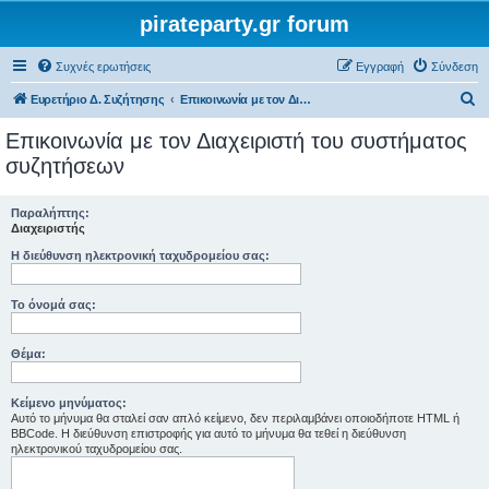
pirateparty.gr forum
Συχνές ερωτήσεις
Εγγραφή
Σύνδεση
Α
Ευρετήριο Δ. Συζήτησης
Επικοινωνία με τον Διαχειριστή του συστήματος συζητήσεων
ν
Επικοινωνία με τον Διαχειριστή του συστήματος
α
συζητήσεων
ζ
ή
Παραλήπτης:
Διαχειριστής
τ
Η διεύθυνση ηλεκτρονική ταχυδρομείου σας:
η
σ
Το όνομά σας:
η
Θέμα:
Κείμενο μηνύματος:
Αυτό το μήνυμα θα σταλεί σαν απλό κείμενο, δεν περιλαμβάνει οποιοδήποτε HTML ή
BBCode. Η διεύθυνση επιστροφής για αυτό το μήνυμα θα τεθεί η διεύθυνση
ηλεκτρονικού ταχυδρομείου σας.