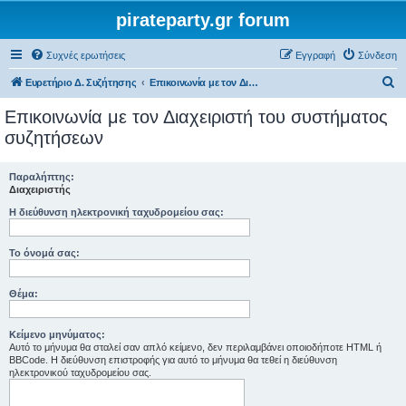
pirateparty.gr forum
Συχνές ερωτήσεις
Εγγραφή
Σύνδεση
Α
Ευρετήριο Δ. Συζήτησης
Επικοινωνία με τον Διαχειριστή του συστήματος συζητήσεων
ν
Επικοινωνία με τον Διαχειριστή του συστήματος
α
συζητήσεων
ζ
ή
Παραλήπτης:
Διαχειριστής
τ
Η διεύθυνση ηλεκτρονική ταχυδρομείου σας:
η
σ
Το όνομά σας:
η
Θέμα:
Κείμενο μηνύματος:
Αυτό το μήνυμα θα σταλεί σαν απλό κείμενο, δεν περιλαμβάνει οποιοδήποτε HTML ή
BBCode. Η διεύθυνση επιστροφής για αυτό το μήνυμα θα τεθεί η διεύθυνση
ηλεκτρονικού ταχυδρομείου σας.