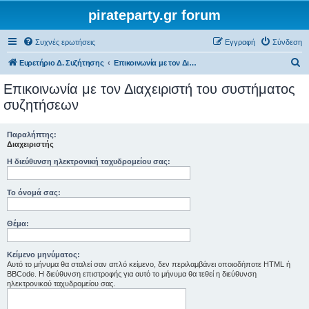
pirateparty.gr forum
Συχνές ερωτήσεις
Εγγραφή
Σύνδεση
Α
Ευρετήριο Δ. Συζήτησης
Επικοινωνία με τον Διαχειριστή του συστήματος συζητήσεων
ν
Επικοινωνία με τον Διαχειριστή του συστήματος
α
συζητήσεων
ζ
ή
Παραλήπτης:
Διαχειριστής
τ
Η διεύθυνση ηλεκτρονική ταχυδρομείου σας:
η
σ
Το όνομά σας:
η
Θέμα:
Κείμενο μηνύματος:
Αυτό το μήνυμα θα σταλεί σαν απλό κείμενο, δεν περιλαμβάνει οποιοδήποτε HTML ή
BBCode. Η διεύθυνση επιστροφής για αυτό το μήνυμα θα τεθεί η διεύθυνση
ηλεκτρονικού ταχυδρομείου σας.