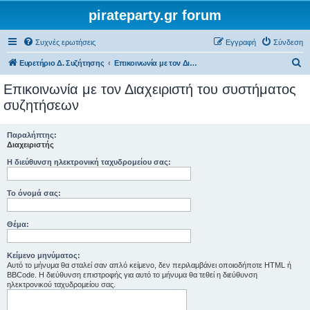
pirateparty.gr forum
Συχνές ερωτήσεις
Εγγραφή
Σύνδεση
Α
Ευρετήριο Δ. Συζήτησης
Επικοινωνία με τον Διαχειριστή του συστήματος συζητήσεων
ν
Επικοινωνία με τον Διαχειριστή του συστήματος
α
συζητήσεων
ζ
ή
Παραλήπτης:
Διαχειριστής
τ
Η διεύθυνση ηλεκτρονική ταχυδρομείου σας:
η
σ
Το όνομά σας:
η
Θέμα:
Κείμενο μηνύματος:
Αυτό το μήνυμα θα σταλεί σαν απλό κείμενο, δεν περιλαμβάνει οποιοδήποτε HTML ή
BBCode. Η διεύθυνση επιστροφής για αυτό το μήνυμα θα τεθεί η διεύθυνση
ηλεκτρονικού ταχυδρομείου σας.