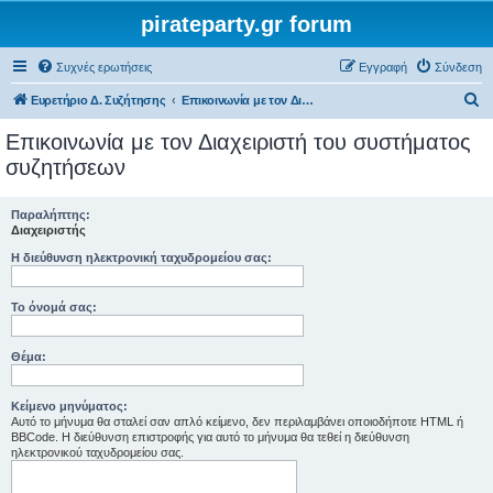
pirateparty.gr forum
Συχνές ερωτήσεις
Εγγραφή
Σύνδεση
Α
Ευρετήριο Δ. Συζήτησης
Επικοινωνία με τον Διαχειριστή του συστήματος συζητήσεων
ν
Επικοινωνία με τον Διαχειριστή του συστήματος
α
συζητήσεων
ζ
ή
Παραλήπτης:
Διαχειριστής
τ
Η διεύθυνση ηλεκτρονική ταχυδρομείου σας:
η
σ
Το όνομά σας:
η
Θέμα:
Κείμενο μηνύματος:
Αυτό το μήνυμα θα σταλεί σαν απλό κείμενο, δεν περιλαμβάνει οποιοδήποτε HTML ή
BBCode. Η διεύθυνση επιστροφής για αυτό το μήνυμα θα τεθεί η διεύθυνση
ηλεκτρονικού ταχυδρομείου σας.