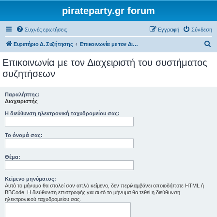
pirateparty.gr forum
Συχνές ερωτήσεις
Εγγραφή
Σύνδεση
Α
Ευρετήριο Δ. Συζήτησης
Επικοινωνία με τον Διαχειριστή του συστήματος συζητήσεων
ν
Επικοινωνία με τον Διαχειριστή του συστήματος
α
συζητήσεων
ζ
ή
Παραλήπτης:
Διαχειριστής
τ
Η διεύθυνση ηλεκτρονική ταχυδρομείου σας:
η
σ
Το όνομά σας:
η
Θέμα:
Κείμενο μηνύματος:
Αυτό το μήνυμα θα σταλεί σαν απλό κείμενο, δεν περιλαμβάνει οποιοδήποτε HTML ή
BBCode. Η διεύθυνση επιστροφής για αυτό το μήνυμα θα τεθεί η διεύθυνση
ηλεκτρονικού ταχυδρομείου σας.