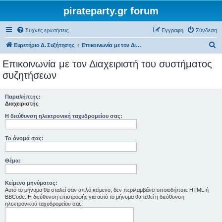
pirateparty.gr forum
Συχνές ερωτήσεις
Εγγραφή
Σύνδεση
Α
Ευρετήριο Δ. Συζήτησης
Επικοινωνία με τον Διαχειριστή του συστήματος συζητήσεων
ν
Επικοινωνία με τον Διαχειριστή του συστήματος
α
συζητήσεων
ζ
ή
Παραλήπτης:
Διαχειριστής
τ
Η διεύθυνση ηλεκτρονική ταχυδρομείου σας:
η
σ
Το όνομά σας:
η
Θέμα:
Κείμενο μηνύματος:
Αυτό το μήνυμα θα σταλεί σαν απλό κείμενο, δεν περιλαμβάνει οποιοδήποτε HTML ή
BBCode. Η διεύθυνση επιστροφής για αυτό το μήνυμα θα τεθεί η διεύθυνση
ηλεκτρονικού ταχυδρομείου σας.