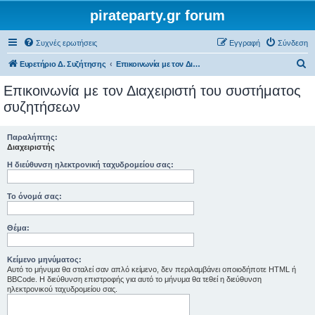
pirateparty.gr forum
Συχνές ερωτήσεις
Εγγραφή
Σύνδεση
Α
Ευρετήριο Δ. Συζήτησης
Επικοινωνία με τον Διαχειριστή του συστήματος συζητήσεων
ν
Επικοινωνία με τον Διαχειριστή του συστήματος
α
συζητήσεων
ζ
ή
Παραλήπτης:
Διαχειριστής
τ
Η διεύθυνση ηλεκτρονική ταχυδρομείου σας:
η
σ
Το όνομά σας:
η
Θέμα:
Κείμενο μηνύματος:
Αυτό το μήνυμα θα σταλεί σαν απλό κείμενο, δεν περιλαμβάνει οποιοδήποτε HTML ή
BBCode. Η διεύθυνση επιστροφής για αυτό το μήνυμα θα τεθεί η διεύθυνση
ηλεκτρονικού ταχυδρομείου σας.